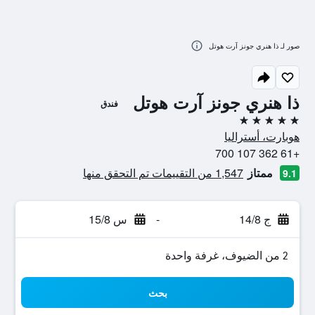
صور لـ ذا هنري جونز آرت هوتل
ذا هنري جونز آرت هوتل
فندق
5 نجوم
هوبارت، أستراليا
+61 362 107 700
ممتاز
1,547 من التقييمات تم التحقق منها
9.1
ج 14/8
-
س 15/8
2 من الضيوف، غرفة واحدة
بحث