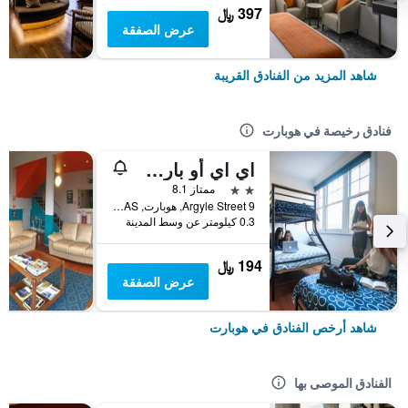
397 ﷼
عرض الصفقة
شاهد المزيد من الفنادق القريبة
فنادق رخيصة في هوبارت
اي اي أو بارت سنترال
2 نجمتين
ممتاز 8.1
9 Argyle Street, هوبارت, TAS, أستراليا
0.3 كيلومتر عن وسط المدينة
194 ﷼
عرض الصفقة
شاهد أرخص الفنادق في هوبارت
الفنادق الموصى بها