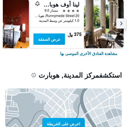
لينا أوف هوبارت
4 نجوم
ممتاز 9.0
20 Runnymede Street, هوبارت, TAS, أستراليا
1.0 كيلومتر عن وسط المدينة
375 ﷼
عرض الصفقة
مشاهدة الفنادق الأخرى الموصى بها
استكشفمركز المدينة, هوبارت
اعرض على الخريطة