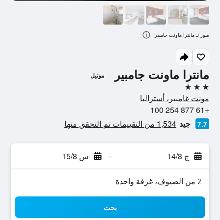
صور لـ مانترا ماونت جامبير
مانترا ماونت جامبير
موتيل
3 نجوم
مونت غامبير، أستراليا
+61 877 254 100
جيد
1,534 من التقييمات تم التحقق منها
7.7
ج 14/8
-
س 15/8
2 من الضيوف، غرفة واحدة
بحث