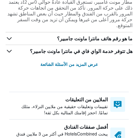
مطار مونت غامبير، تستغرق القيادة عادةً حوالي 0س 12د يعتمد
ذلك على حركة المرور. تأكد من التحقق من اتجاهات حركة
المرور بالقرب من الفندق والمطار حيث أن بعض المناطق تشهد
حركة مرور أعلى من غيرها ويمكن أن تزيد من وقت السفر
المتوقع.
ما هو رقم هاتف مانترا ماونت جامبير؟
هل تتوفر خدمة الواي فاي في مانترا ماونت جامبير؟
عرض المزيد من الأسئلة الشائعة
الملايين من التعليقات
تقييمات وتعليقات حقيقية من ملايين النزلاء، مثلك
تمامًا. احجز إقامتك المثالية بكل ثقة!
أفضل صفقات الفنادق
يبحث HotelsCombined في أكثر من 3 ملايين فندق