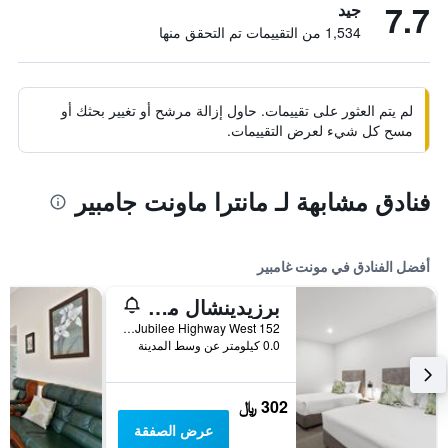
7.7
جيد
1,534 من التقييمات تم التحقق منها
لم يتم العثور على تقييمات. حاول إزالة مرشح أو تغيير بحثك أو
مسح كل شيء لعرض التقييمات.
فنادق مشابهة لـ مانترا ماونت جامبير
أفضل الفنادق في مونت غامبير
برزيدينشال موتل
152 Jubilee Highway West, مونت غامبير, SA, أستراليا
0.0 كيلومتر عن وسط المدينة
302 ﷼
عرض الصفقة