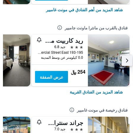
شاهد المزيد من أهم الفنادق في مونت غامبير
فنادق بالقرب من مانترا ماونت جامبير
ريد كاربيت موتل
3 نجوم
جيد 6.8
193-195 Commercial Street East, مونت غامبير, SA, أستراليا
0.0 كيلومتر عن وسط المدينة
254 ﷼
عرض الصفقة
شاهد المزيد من الفنادق القريبة
فنادق رخيصة في مونت غامبير
جراند سنترال موتل
3 نجوم
جيد 7.0