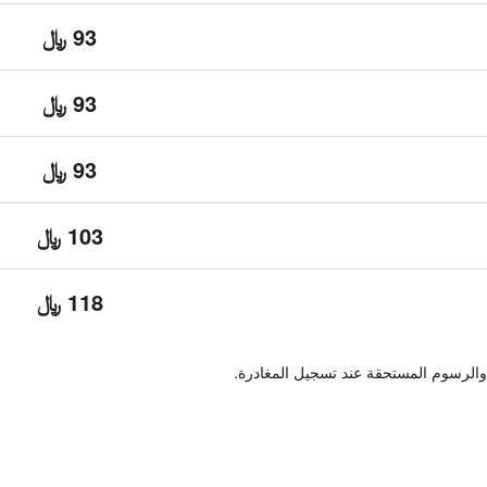
93 ﷼
93 ﷼
93 ﷼
103 ﷼
118 ﷼
والرسوم المستحقة عند تسجيل المغادرة.