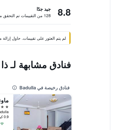
8.8
جيد جدًا
128 من التقييمات تم التحقق منها
لم يتم العثور على تقييمات. حاول إزال
فنادق مشابهة لـ ذا
فنادق رخيصة في Badulla
ماون
3 نجوم
 Badulla
0.9 كيلومتر عن وسط المدينة