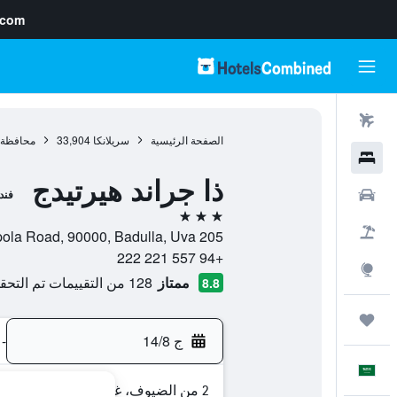
.com
رحلات طيران
الصفحة الرئيسية
سريلانكا
33,904
محافظة ب
فنادق
ذا جراند هيرتيدج
سيارات
فند
3 نجوم
حزم العروض
205 Keppetipola Road, 90000, Badulla, Uva, سريلانكا
+94 557 221 222
استكشاف
ممتاز
128 من التقييمات تم التحقق منها
8.8
رحلات
ج 14/8
-
العَرَبِيَّة
2 من الضيوف، غرفة واحدة