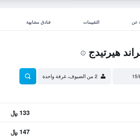
 عن
التقييمات
فنادق مشابهة
ند هيرتيدج
2 من الضيوف، غرفة واحدة
133 ﷼
147 ﷼