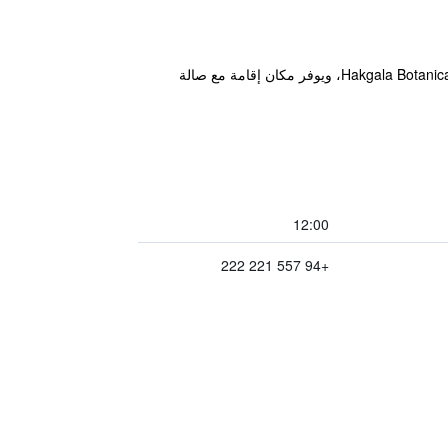
يقع مكان إقامة "Heritage Grand - Badulla" في بادولا، ضمن 20 كم من جسر يمودارا ناين آرتش و46 كم من Hakgala Botanical Garden، ويوفر مكان إقامة مع صالة
12:00
+94 557 221 222