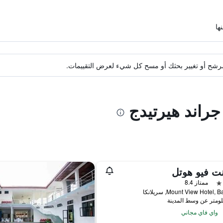
ة مرشح أو تغيير بحثك أو مسح كل شيء لعرض التقييمات.
 جراند هيرتيدج
ت فيو هوتل
ممتاز 8.4
Mount View Hotel,, سريلانكا
واي فاي مجاني