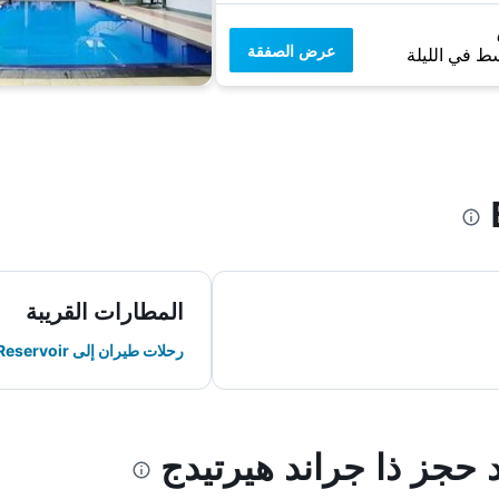
عرض الصفقة
ط في الليلة
المطارات القريبة
رحلات طيران إلى Hatton Castlereigh Reservoir
د حجز ذا جراند هيرتيدج