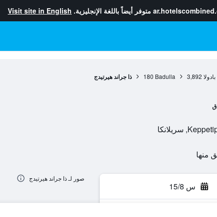
ar.hotelscombined
متوفر أيضاً باللغة الإنجليزية.
Visit site in English
ادولا
3,892
Badulla
180
ذا جراند هيرتيدج
ق
صور لـ ذا جراند هيرتيدج
س 15/8