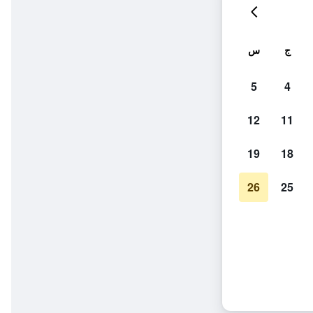
ج
س
5
4
12
11
19
18
26
25