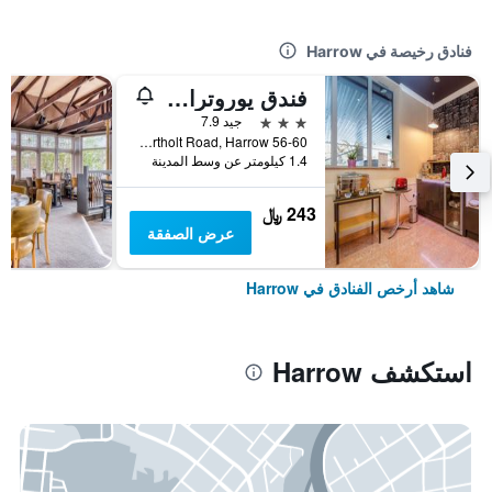
فنادق رخيصة في Harrow
فندق يوروترافلر برميير هارو
3 نجوم
جيد 7.9
56-60 Northolt Road, Harrow, المملكة المتحدة
1.4 كيلومتر عن وسط المدينة
243 ﷼
عرض الصفقة
شاهد أرخص الفنادق في Harrow
استكشف Harrow