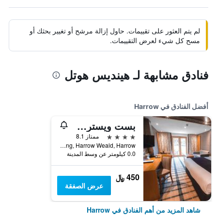
لم يتم العثور على تقييمات. حاول إزالة مرشح أو تغيير بحثك أو
مسح كل شيء لعرض التقييمات.
فنادق مشابهة لـ هينديس هوتل
أفضل الفنادق في Harrow
بست ويسترن بلس جريم ديك هوتل
4 نجوم
ممتاز 8.1
Old Redding, Harrow Weald, Harrow, المملكة المتحدة
0.0 كيلومتر عن وسط المدينة
450 ﷼
عرض الصفقة
شاهد المزيد من أهم الفنادق في Harrow