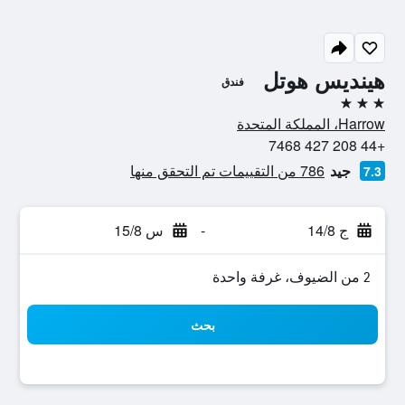
هينديس هوتل
فندق
3 نجوم
Harrow، المملكة المتحدة
+44 208 427 7468
جيد
786 من التقييمات تم التحقق منها
7.3
ج 14/8
-
س 15/8
2 من الضيوف، غرفة واحدة
بحث