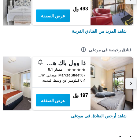
493 ﷼
عرض الصفقة
شاهد المزيد من الفنادق القريبة
فنادق رخيصة في مودغي
ذا وول باك هوتل
4 نجوم
ممتاز 8.1
67 Market Street, مودغي, NSW, أستراليا
0.4 كيلومتر عن وسط المدينة
197 ﷼
عرض الصفقة
شاهد أرخص الفنادق في مودغي