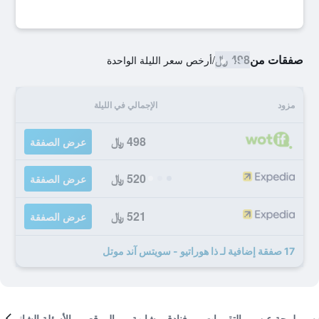
صفقات من
498 ﷼
/
أرخص سعر الليلة الواحدة
مزود
الإجمالي في الليلة
498 ﷼
عرض الصفقة
520 ﷼
عرض الصفقة
521 ﷼
عرض الصفقة
17 صفقة إضافية لـ ذا هوراتيو - سويتس آند موتل
لمحة عن
التقييمات
فنادق مشابهة
الموقع
الأسئلة الشائعة