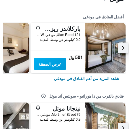
أفضل الفنادق في مودغي
باركلاندز ريزورت مودجي
121 Ulan Road, مودغي, NSW, أستراليا
0.0 كيلومتر عن وسط المدينة
501 ﷼
عرض الصفقة
شاهد المزيد من أهم الفنادق في مودغي
فنادق بالقرب من ذا هوراتيو - سويتس آند موتل
نينجانا موتل
76 Mortimer Street, مودغي, NSW, أستراليا
0.9 كيلومتر عن وسط المدينة