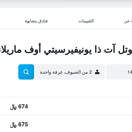
 عن
التقييمات
فنادق مشابهة
ل آت ذا يونيفيرسيتي أوف ماريلان
2 من الضيوف، غرفة واحدة
674 ﷼
675 ﷼