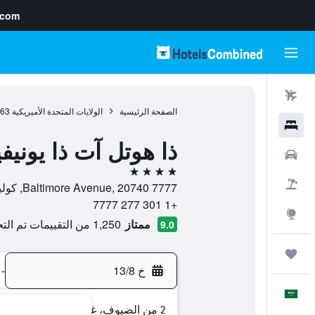
.com
رحلات طيران
الصفحة الرئيسية
الولايات المتحدة الأميريكية
963
فنادق
ذا هوتل آت ذا يونيف
سيارات
4 نجوم
حزم العروض
7777 Baltimore Avenue, 20740, كوليدج بارك (ماريلاند), ميريلاند, الولايات المتحدة الأميريكية
+1 301 277 7777
استكشاف
ممتاز
1,250 من التقييمات تم التحقق منها
9.0
رحلات
خ 13/8
-
العَرَبِيَّة
2 من الضيوف، غرفة واحدة