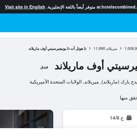
ar.hotelscombined
متوفر أيضاً باللغة الإنجليزية.
Visit site in English
1,006,
ميريلاند
11,990
ذا هوتل آت ذا يونيفيرسيتي أوف ماريلاند
يرسيتي أوف ماريلاند
فندق
ج 14/8