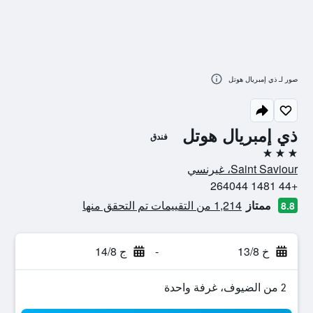
صور لـ ذي إمبريال هوتل
ذي إمبريال هوتل
فندق
3 نجوم
Saint Saviour، غيرنسي
+44 1481 264044
ممتاز
1,214 من التقييمات تم التحقق منها
8.8
خ 13/8
-
ج 14/8
2 من الضيوف، غرفة واحدة