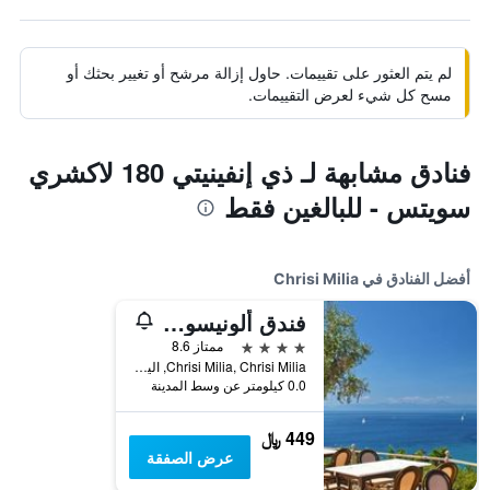
لم يتم العثور على تقييمات. حاول إزالة مرشح أو تغيير بحثك أو
مسح كل شيء لعرض التقييمات.
فنادق مشابهة لـ ذي إنفينيتي 180 لاكشري
سويتس - للبالغين فقط
أفضل الفنادق في Chrisi Milia
فندق ألونيسوس بيتش بونجالوز آند سويتس
4 نجوم
ممتاز 8.6
Chrisi Milia, Chrisi Milia, اليونان
0.0 كيلومتر عن وسط المدينة
449 ﷼
عرض الصفقة