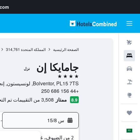
.com
رحلات طيران
الصفحة الرئيسية
المملكة المتحدة
314,761
فنادق
جامايكا إن
سيارات
نزل
4 نجوم
حزم العروض
Bolventor, PL15 7TS, لونسيستون, إنجلترا, المملكة المتحدة
+44 156 686 250
استكشاف
ممتاز
3,508 من التقييمات تم التحقق منها
8.9
رحلات
س 15/8
-
العَرَبِيَّة
2 من الضيوف، غرفة واحدة