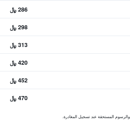
286 ﷼
298 ﷼
313 ﷼
420 ﷼
452 ﷼
470 ﷼
والرسوم المستحقة عند تسجيل المغادرة.