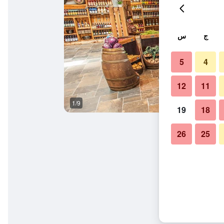
ج
س
5
4
12
11
1/9
غرفة معيشة
19
18
26
25