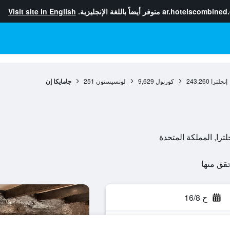
ar.hotelscombined
متوفر أيضاً باللغة الإنجليزية.
Visit site in English
إنجلترا
243,260
كورنول
9,629
لونسيستون
251
جامايكا إن
ح 16/8