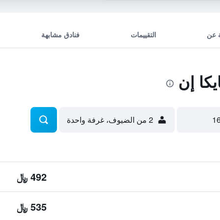
 عن
التقييمات
فنادق مشابهة
كا إن
2 من الضيوف، غرفة واحدة
492 ﷼
535 ﷼