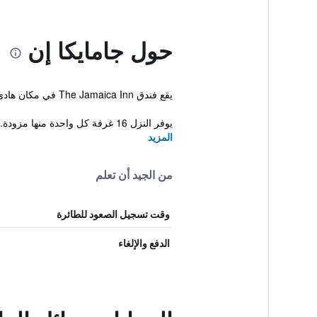
حول جامايكا إن
يقع فندق The Jamaica Inn في مكان هادىء بAltarnun على بعد مسافه قصيرة من St. Neot و من بودمين. كما يقدم هذا النزل للنزلاء ساحة لعب، خدمة الغرف ونادي أطفال.
يوفر النزل 16 غرفة كل واحدة منها مزودة...
المزيد
من الجيد أن تعلم
وقت تسجيل الصعود للطائرة
الدفع والإلغاء