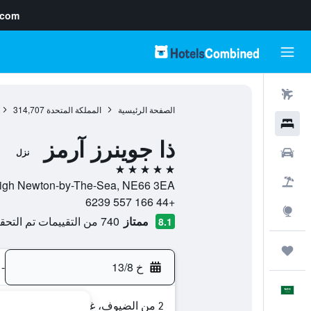
.com
رحلات طيران
الصفحة الرئيسية
المملكة المتحدة
314,707
فنادق
ذا جوينرز آرمز
سيارات
نزل
5 نجوم
حزم العروض
B1340, High Newton-by-The-Sea, NE66 3EA, تشاتهيل, إنجلترا, 
+44 166 557 6239
استكشاف
ممتاز
740 من التقييمات تم التحقق منها
8.1
رحلات
خ 13/8
-
العَرَبِيَّة
2 من الضيوف، غرفة واحدة