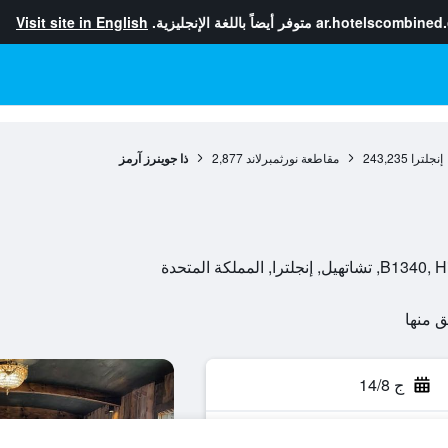
ar.hotelscombined
متوفر أيضاً باللغة الإنجليزية.
Visit site in English
إنجلترا
243,235
مقاطعة نورثمبرلاند
2,877
ذا جوينرز آرمز
المملكة المتحدة
ج 14/8