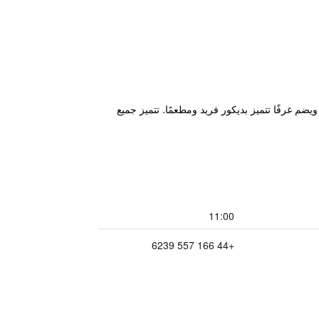
 10 دقائق بالسيارة من بيدنيل وسيهوسيس. ويضم غرفًا تتميز بديكور فريد ومطعمًا. تتميز جميع
11:00
+44 166 557 6239