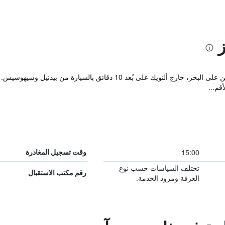
ز
يقع Joiners Arms في موقع جميل في نيوتن على البحر، خارج ألنويك على بُعد
15:00
وقت تسجيل المغادرة
تختلف السياسات حسب نوع
رقم مكتب الاستقبال
الغرفة ومزود الخدمة.