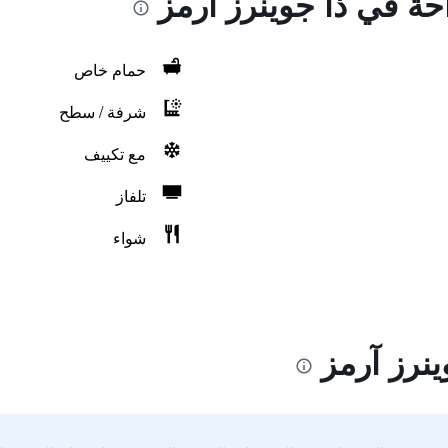
احة في ذا جوينرز آرمز
حمام خاص
شرفة / سطح
مع تكييف
تلفاز
شواء
نرز آرمز