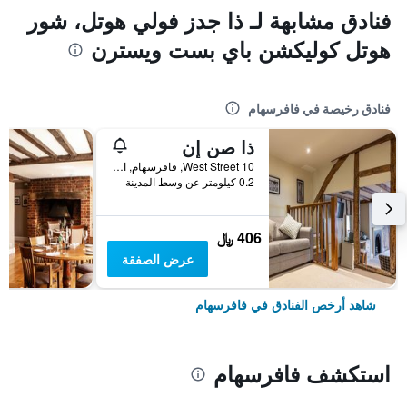
فنادق مشابهة لـ ذا جدز فولي هوتل، شور
هوتل كوليكشن باي بست ويسترن
فنادق رخيصة في فافرسهام
ذا صن إن
10 West Street, فافرسهام, المملكة المتحدة
0.2 كيلومتر عن وسط المدينة
406 ﷼
عرض الصفقة
شاهد أرخص الفنادق في فافرسهام
استكشف فافرسهام