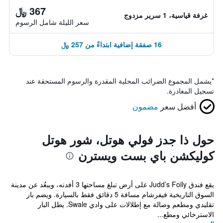
367 ﷼
غرفة قياسية، 1 سرير مزدوج
سعر الليلة شامل الرسوم
16 صفقة إضافية ابتداءً من 257 ﷼
*
يشمل المجموع الضرائب المحلية المقدرة والرسوم المستحقة عند
تسجيل المغادرة.
أفضل سعر
مضمون
حول ذا جدز فولي هوتل، شور هوتل
كوليكشن باي بست ويسترن
يقع فندق Judd’s Folly على أرض تبلغ مساحتها 3 أفدنه، ويبعُد عن مدينة
السوق التاريخية فيفرشام مسافة 5 دقائق فقط بالسيارة. ويضم بار
تقليدي ومطعم وصالة مع إطلالات على وادي Swale. يطل البار
الاسترخائي ومطع...