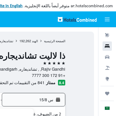
ar.hotelscombined.com
متوفر أيضاً باللغة الإنجليزية.
site in English
رحلات طيران
الصفحة الرئيسية
الهند
192,262
تشانديغاره
فنادق
ذا لاليت تشانديجاره
سيارات
5 نجوم
حزم العروض
Rajiv Gandhi, , تشانديغاره, Chandigarh, الهند
+91 172 300 7777
استكشاف
ممتاز
841 من التقييمات تم التحقق منها
8.4
رحلات
س 15/8
-
العَرَبِيَّة
2 من الضيوف، غرفة واحدة