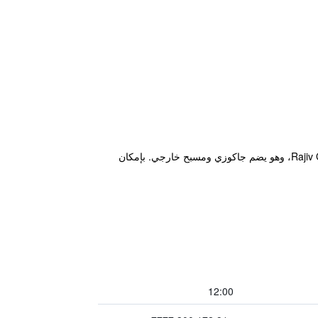
يقع هذا الفندق في مدينة بانتشكولا على بعد مسافة قصيرة سيراً على الأقدام من Rajiv Gandhi Chandigarh Technology Park، وهو يضم جاكوزي ومسبح خارجي. بإمكان
12:00