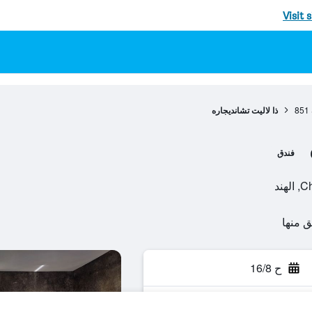
Visit 
851
ذا لاليت تشانديجاره
فندق
ح 16/8