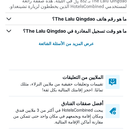
The Lalu Qingdao بـ 832 ﷼ في الليلة. هذه صفقة رائعة
لمستخدمي HotelsCombined الذين يخططون لزيارة تشينغداو.
ما هو رقم هاتف The Lalu Qingdao؟
ما هو وقت تسجيل المغادرة في The Lalu Qingdao؟
عرض المزيد من الأسئلة الشائعة
الملايين من التعليقات
تقييمات وتعليقات حقيقية من ملايين النزلاء، مثلك
تمامًا. احجز إقامتك المثالية بكل ثقة!
أفضل صفقات الفنادق
يبحث HotelsCombined في أكثر من 3 ملايين فندق
ومكان إقامة ويجمعهم في مكان واحد حتى تتمكن من
مقارنة أماكن الإقامة المثالية.