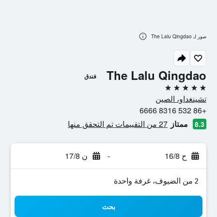
صور لـ The Lalu Qingdao
The Lalu Qingdao
فندق
5 نجوم
تشينغداو، الصين
+86 532 8316 6666
ممتاز
27 من التقييمات تم التحقق منها
8.3
ح 16/8
-
ن 17/8
2 من الضيوف، غرفة واحدة
بحث