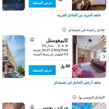
عرض الصفقة
شاهد المزيد من الفنادق القريبة
فنادق رخيصة في تشينغداو
كايوهوستل
3 نجوم
ممتاز 9.2
No.31 Ji Ning Road, تشينغداو, الصين
4.3 كيلومتر عن وسط المدينة
89 ﷼
عرض الصفقة
شاهد أرخص الفنادق في تشينغداو
الفنادق الموصى بها
جراند ريجنسي هوتل