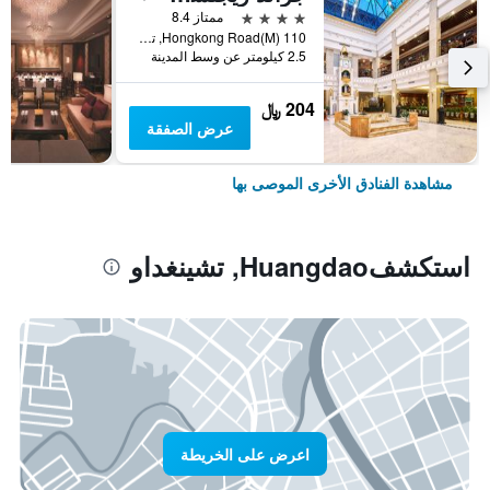
4 نجوم
ممتاز 8.4
110 Hongkong Road(M), تشينغداو, الصين
2.5 كيلومتر عن وسط المدينة
204 ﷼
عرض الصفقة
مشاهدة الفنادق الأخرى الموصى بها
استكشفHuangdao, تشينغداو
اعرض على الخريطة