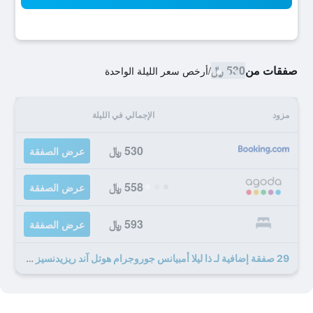
صفقات من
530 ﷼
/
أرخص سعر الليلة الواحدة
مزود
الإجمالي في الليلة
530 ﷼
عرض الصفقة
558 ﷼
عرض الصفقة
593 ﷼
عرض الصفقة
29 صفقة إضافية لـ ذا ليلا أمبيانس جوروجرام هوتل آند ريزيدنسيز - ذا لاكشري إيربان سانكتواري