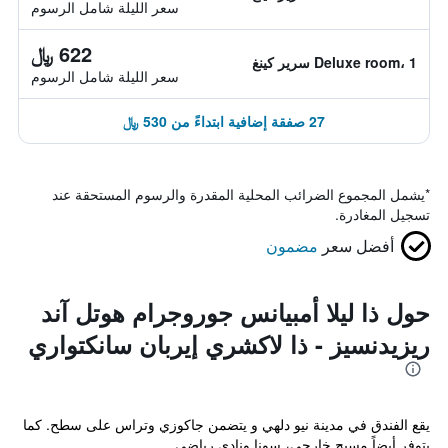
سعر الليلة شامل الرسوم
622 ﷼
Deluxe room، 1 سرير كينغ
سعر الليلة شامل الرسوم
27 صفقة إضافية ابتداءً من 530 ﷼
*
يشمل المجموع الضرائب المحلية المقدرة والرسوم المستحقة عند
تسجيل المغادرة.
أفضل سعر
مضمون
حول ذا ليلا أمبيانس جوروجرام هوتل آند
ريزيدنسيز - ذا لاكشري إيربان سانكتواري
يقع الفندق في مدينة نيو دلهي و يتضمن جاكوزي وتراس على سطح. كما
يتوفر أيضاً مسبح خارجي، سونا ونادي رياضي.