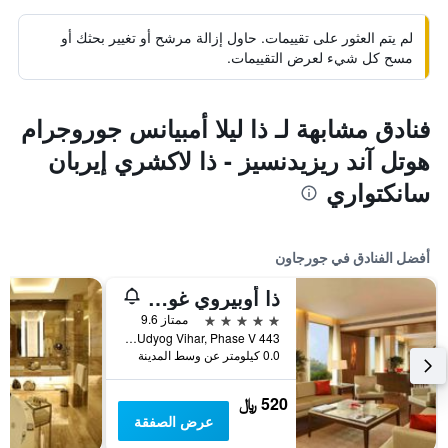
لم يتم العثور على تقييمات. حاول إزالة مرشح أو تغيير بحثك أو
مسح كل شيء لعرض التقييمات.
فنادق مشابهة لـ ذا ليلا أمبيانس جوروجرام
هوتل آند ريزيدنسيز - ذا لاكشري إيربان
سانكتواري
أفضل الفنادق في جورجاون
ذا أوبيروي غورغاون
5 نجوم
ممتاز 9.6
443 Udyog Vihar, Phase V, جورجاون, الهند
0.0 كيلومتر عن وسط المدينة
520 ﷼
عرض الصفقة