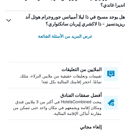
انديرا غاندي؟
هل يوجد مسبح في ذا ليلا أمبيانس جوروجرام هوتل آند
ريزيدنسيز - ذا لاكشري إيربان سانكتواري؟
عرض المزيد من الأسئلة الشائعة
الملايين من التعليقات
تقييمات وتعليقات حقيقية من ملايين النزلاء، مثلك
تمامًا. احجز إقامتك المثالية بكل ثقة!
أفضل صفقات الفنادق
يبحث HotelsCombined في أكثر من 3 ملايين فندق
ومكان إقامة ويجمعهم في مكان واحد حتى تتمكن من
مقارنة أماكن الإقامة المثالية.
إلغاء مجاني