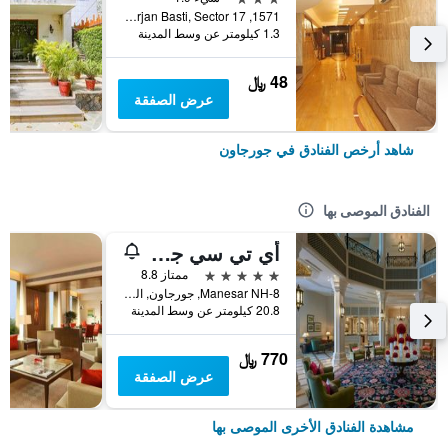
1571, Sector 17C, Block C, Harjan Basti, Sector 17, جورجاون, الهند
1.3 كيلومتر عن وسط المدينة
48 ﷼
عرض الصفقة
شاهد أرخص الفنادق في جورجاون
الفنادق الموصى بها
أي تي سي جراند بارات، إيه لاكشري كوليكشن ريتريت، جورجاون
5 نجوم
ممتاز 8.8
Manesar NH-8, جورجاون, الهند
20.8 كيلومتر عن وسط المدينة
770 ﷼
عرض الصفقة
مشاهدة الفنادق الأخرى الموصى بها