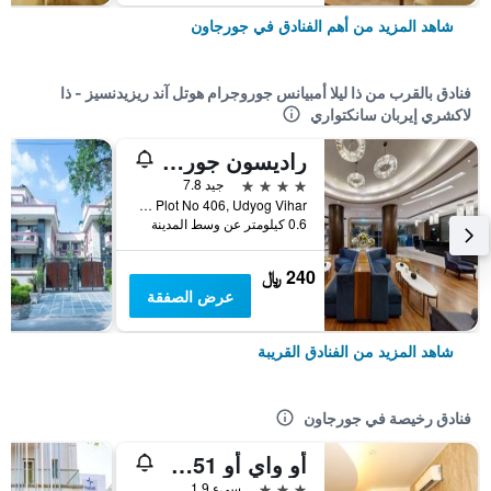
شاهد المزيد من أهم الفنادق في جورجاون
فنادق بالقرب من ذا ليلا أمبيانس جوروجرام هوتل آند ريزيدنسيز - ذا
لاكشري إيربان سانكتواري
راديسون جوروجرام يوديوج فيهار
4 نجوم
جيد 7.8
Adjacent To Plot No 406, Udyog Vihar, جورجاون, الهند
0.6 كيلومتر عن وسط المدينة
240 ﷼
عرض الصفقة
شاهد المزيد من الفنادق القريبة
فنادق رخيصة في جورجاون
أو واي أو 11451 ذا أفينيو ريزيدنسي
3 نجوم
سيء 1.9