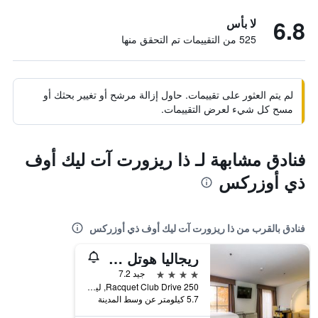
6.8
لا بأس
525 من التقييمات تم التحقق منها
لم يتم العثور على تقييمات. حاول إزالة مرشح أو تغيير بحثك أو
مسح كل شيء لعرض التقييمات.
فنادق مشابهة لـ ذا ريزورت آت ليك أوف
ذي أوزركس
فنادق بالقرب من ذا ريزورت آت ليك أوف ذي أوزركس
ريجاليا هوتل آند كونفرانس سنتر
4 نجوم
جيد 7.2
250 Racquet Club Drive, ليك اوزارك, MO, الولايات المتحدة الأميريكية
5.7 كيلومتر عن وسط المدينة