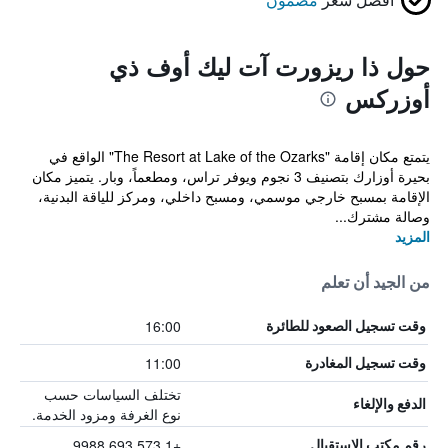
حول ذا ريزورت آت ليك أوف ذي
أوزركس
يتمتع مكان إقامة "The Resort at Lake of the Ozarks" الواقع في
بحيرة أوزارك بتصنيف 3 نجوم ويوفر تراس، ومطعماً، وبار. يتميز مكان
الإقامة بمسبح خارجي موسمي، ومسبح داخلي، ومركز للياقة البدنية،
وصالة مشترك...
المزيد
من الجيد أن تعلم
16:00
وقت تسجيل الصعود للطائرة
11:00
وقت تسجيل المغادرة
تختلف السياسات حسب
الدفع والإلغاء
نوع الغرفة ومزود الخدمة.
+1 573 693 9988
رقم مكتب الاستقبال