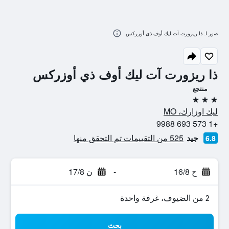
صور لـ ذا ريزورت آت ليك أوف ذي أوزركس
ذا ريزورت آت ليك أوف ذي أوزركس
منتجع
3 نجوم
ليك اوزارك، MO
+1 573 693 9988
جيد
525 من التقييمات تم التحقق منها
6.8
ح 16/8
-
ن 17/8
2 من الضيوف، غرفة واحدة
بحث