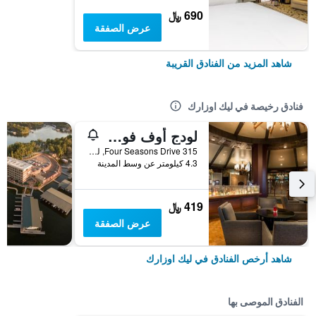
690 ﷼
عرض الصفقة
شاهد المزيد من الفنادق القريبة
فنادق رخيصة في ليك اوزارك
لودج أوف فور سيزونز غولف ريزورت, مارينا & سبا
315 Four Seasons Drive, ليك اوزارك, MO, الولايات المتحدة الأميريكية
4.3 كيلومتر عن وسط المدينة
419 ﷼
عرض الصفقة
شاهد أرخص الفنادق في ليك اوزارك
الفنادق الموصى بها