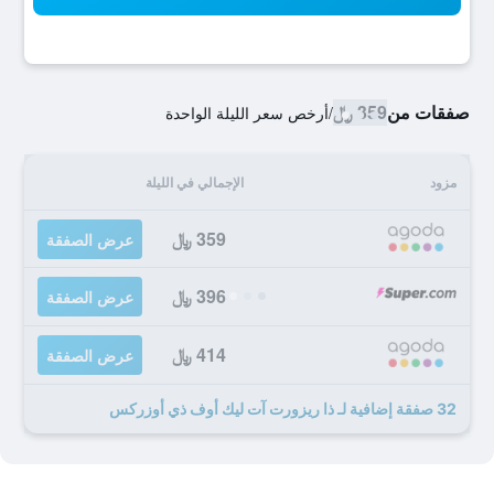
صفقات من
359 ﷼
/
أرخص سعر الليلة الواحدة
مزود
الإجمالي في الليلة
359 ﷼
عرض الصفقة
396 ﷼
عرض الصفقة
414 ﷼
عرض الصفقة
32 صفقة إضافية لـ ذا ريزورت آت ليك أوف ذي أوزركس