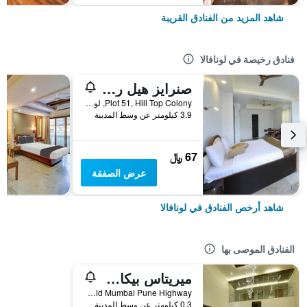
شاهد المزيد من الفنادق القريبة
فنادق رخيصة في لونافالا
صنرايز هيل ريزورت
Plot 51, Hill Top Colony, لونافالا, الهند
3.9 كيلومتر عن وسط المدينة
67 ﷼
عرض الصفقة
شاهد أرخص الفنادق في لونافالا
الفنادق الموصى بها
ميريتاس بيكاديل ريزورت - لونافالا
Plot No 137 A, Opp Tata Power House, Old Mumbai Pune Highway, لونافالا, الهند
0.3 كيلومتر عن وسط المدينة