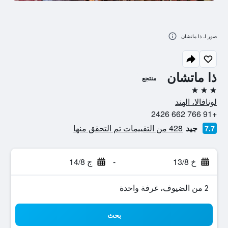
صور لـ ذا ماتشان
ذا ماتشان
منتجع
3 نجوم
لونافالا، الهند
+91 766 662 2426
جيد
428 من التقييمات تم التحقق منها
7.7
خ 13/8
-
ج 14/8
2 من الضيوف، غرفة واحدة
بحث