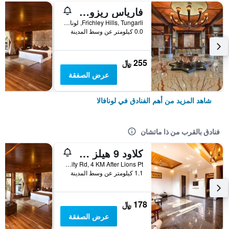
فارياس ريزورت لونافالا
Frichley Hills, Tungarli, لونافالا, الهند
0.0 كيلومتر عن وسط المدينة
255 ﷼
عرض الصفقة
شاهد المزيد من أهم الفنادق في لونافالا
فنادق بالقرب من ذا ماتشان
كلاود 9 هيلز ريزورت
Amby Valley City Rd, 4 KM After Lions Pt, لونافالا, الهند
1.1 كيلومتر عن وسط المدينة
178 ﷼
عرض الصفقة