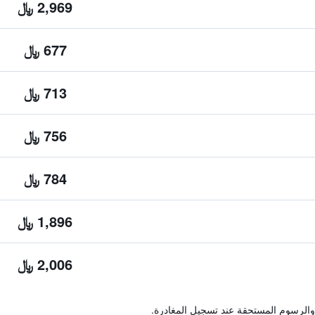
2,969 ﷼
677 ﷼
713 ﷼
756 ﷼
784 ﷼
1,896 ﷼
2,006 ﷼
والرسوم المستحقة عند تسجيل المغادرة.