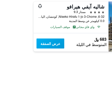
شاليه آيفي هيرافو
4 نجوم
ممتاز 9.3
6-32, Niseko Hirafu 1-jo 3-Chome, كوتتشان, اليابان
0.0 كيلومتر عن وسط المدينة
واي فاي مجاني
موقف السيارات
683 ﷼
عرض الصفقة
المتوسط في الليلة