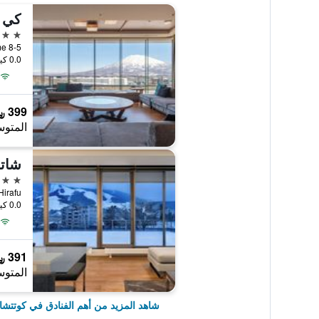
كي 
4 نجوم
8-5 Niseko Hirafu 1-jo 3-chome, كوتتشان, اليابان
0.0 كيلومتر عن وسط المدينة
399 ﷼
المتوس
شاتر
4 نجوم
0.0 كيلومتر عن وسط المدينة
391 ﷼
المتوس
شاهد المزيد من أهم الفنادق في كوتتشا