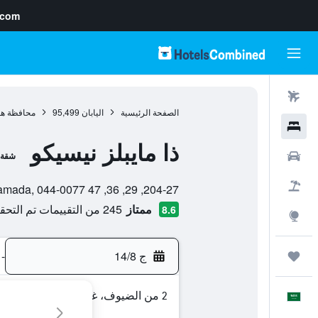
.com
رحلات طيران
الصفحة الرئيسية
اليابان
95,499
محافظة هو
فنادق
ذا مايبلز نيسيكو
سيارات
شقة 
تقييم فئة 0
حزم العروض
204-27, 29, 36, 47 Yamada, 044-0077, كوتتشان, محافظة هوكايدو, اليابان
ممتاز
245 من التقييمات تم التحقق منها
8.6
استكشاف
ج 14/8
-
رحلات
2 من الضيوف، غرفة واحدة
العَرَبِيَّة