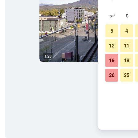
ج
س
5
4
12
11
1/28
حمام
19
18
26
25