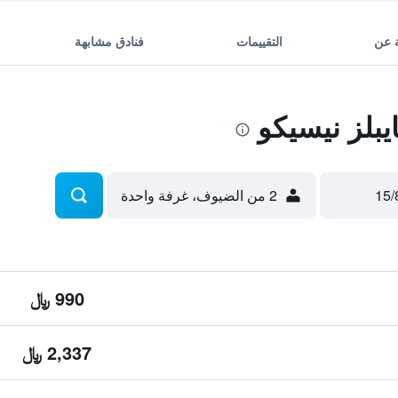
 عن
التقييمات
فنادق مشابهة
بلز نيسيكو
2 من الضيوف، غرفة واحدة
990 ﷼
2,337 ﷼