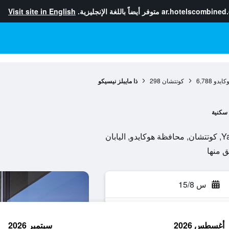
ar.hotelscombined
متوفر أيضاً باللغة الإنجليزية.
Visit site in English
كايدو
6,788
كوتتشان
298
ذا مايبلز نيسيكو
سكنية
س 15/8
أغسطس 2026
سبتمبر 2026