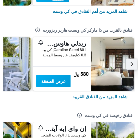
شاهد المزيد من أهم الفنادق في كي وست
فنادق بالقرب من ذا ماركر كي ويست هاربر ريزورت
ريدلي هاوس - كي ويست هيستوريك إنز
601 Caroline Street, كي وست, FL, الولايات المتحدة الأميريكية
0.3 كيلومتر عن وسط المدينة
580 ﷼
عرض الصفقة
شاهد المزيد من الفنادق القريبة
فنادق رخيصة في كي وست
إن واي إيه آيتش كي ويست - للبالغين فقط
كي وست, FL, الولايات المتحدة الأميريكية