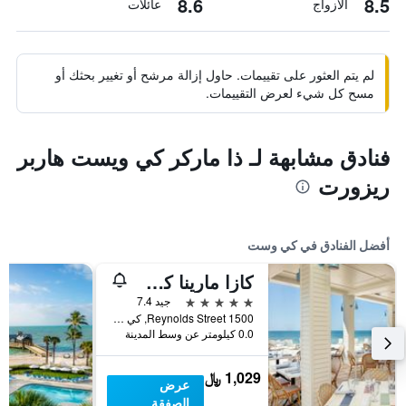
8.6
8.5
الأزواج
عائلات
لم يتم العثور على تقييمات. حاول إزالة مرشح أو تغيير بحثك أو
مسح كل شيء لعرض التقييمات.
فنادق مشابهة لـ ذا ماركر كي ويست هاربر
ريزورت
أفضل الفنادق في كي وست
كازا مارينا كي ويست، كوريو كولكشن من هيلتون
5 نجوم
جيد 7.4
1500 Reynolds Street, كي وست, FL, الولايات المتحدة الأميريكية
0.0 كيلومتر عن وسط المدينة
1,029 ﷼
عرض
الصفقة