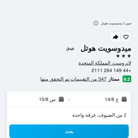
صور لـ ميدوسويت هوتل
ميدوسويت هوتل
فندق
3 نجوم
لانروست، المملكة المتحدة
+44 149 264 2111
ممتاز
347 من التقييمات تم التحقق منها
8.2
ج 14/8
-
س 15/8
2 من الضيوف، غرفة واحدة
بحث