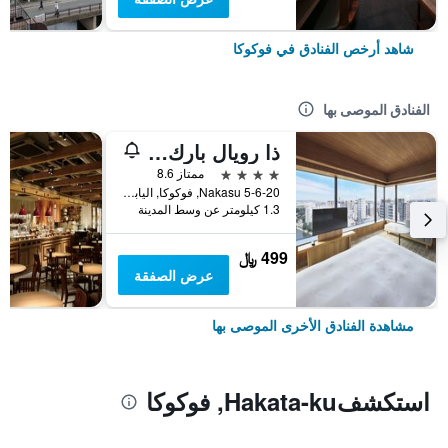
شاهد أرخص الفنادق في فوكوكا
الفنادق الموصى بها
ذا رويال بارك كانفاس فوكوكا ناكاسو
4 نجوم
ممتاز 8.6
5-6-20 Nakasu, فوكوكا, اليابان
1.3 كيلومتر عن وسط المدينة
499 ﷼
عرض الصفقة
مشاهدة الفنادق الأخرى الموصى بها
استكشفHakata-ku, فوكوكا