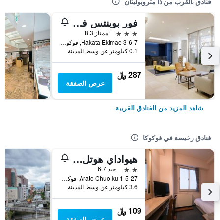
فنادق بالقرب من ذا متروبوليتان
فور بوينتس فليكس باي شيراتون فوكوكا هاكاتا
3 نجوم
ممتاز 8.3
3-6-7 Hakata Ekimae, فوكوكا, اليابان
0.1 كيلومتر عن وسط المدينة
287 ﷼
عرض الصفقة
شاهد المزيد من الفنادق القريبة
فنادق رخيصة في فوكوكا
هيواداي هوتل أراتو
2 نجمتين
جيد 6.7
1-5-27 Arato Chuo-ku, فوكوكا, اليابان
3.6 كيلومتر عن وسط المدينة
109 ﷼
عرض الصفقة