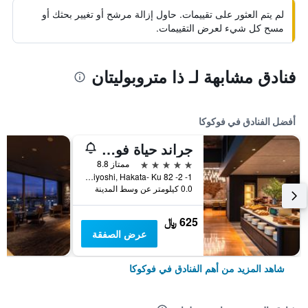
لم يتم العثور على تقييمات. حاول إزالة مرشح أو تغيير بحثك أو
مسح كل شيء لعرض التقييمات.
فنادق مشابهة لـ ذا متروبوليتان
أفضل الفنادق في فوكوكا
جراند حياة فوكوكا
5 نجوم
ممتاز 8.8
1- 2- 82 Sumiyoshi, Hakata- Ku, فوكوكا, اليابان
0.0 كيلومتر عن وسط المدينة
625 ﷼
عرض الصفقة
شاهد المزيد من أهم الفنادق في فوكوكا