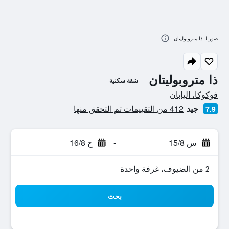
صور لـ ذا متروبوليتان
ذا متروبوليتان
شقة سكنية
تقييم فئة 0
فوكوكا، اليابان
جيد
412 من التقييمات تم التحقق منها
7.9
س 15/8
-
ح 16/8
2 من الضيوف، غرفة واحدة
بحث