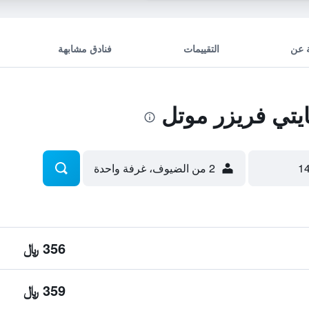
 عن
التقييمات
فنادق مشابهة
يتي فريزر موتل
2 من الضيوف، غرفة واحدة
356 ﷼
359 ﷼