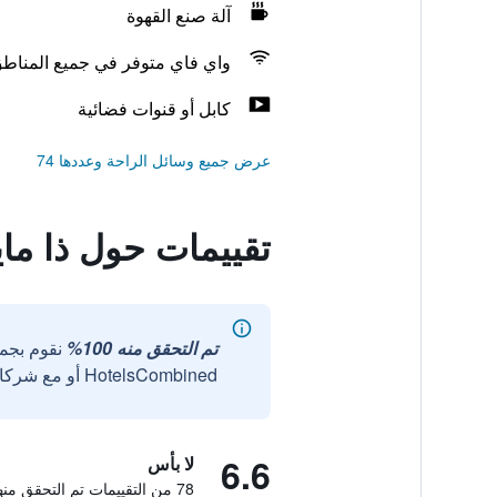
آلة صنع القهوة
واي فاي متوفر في جميع المناط
كابل أو قنوات فضائية
عرض جميع وسائل الراحة وعددها 74
تقييمات حول ذا ما
تم التحقق منه 100%
نقوم بجم
HotelsCombined أو مع شركائنا الخارجيين الموثوقين.
6.6
لا بأس
78 من التقييمات تم التحقق منها