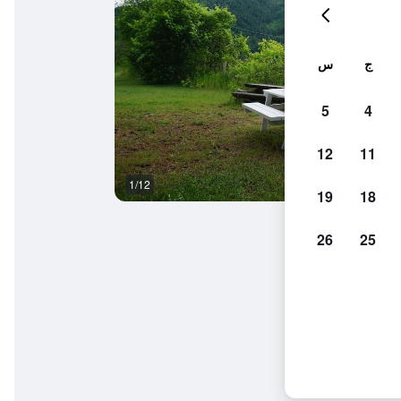
ج
س
5
4
12
11
1/12
المظهر الخارجي
19
18
26
25