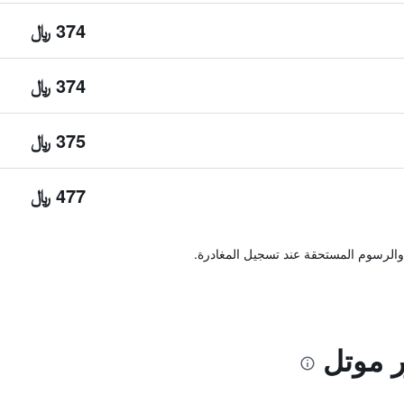
374 ﷼
374 ﷼
375 ﷼
477 ﷼
والرسوم المستحقة عند تسجيل المغادرة.
ر موتل