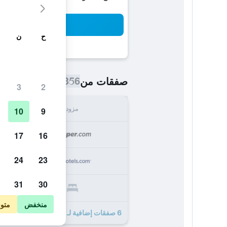
بح
ح
ن
356 ﷼
صفقات من
/
أرخص سعر اللي
3
2
مزود
الإجما
10
9
356
17
16
24
23
359
31
30
374
منخفض
متو
6 صفقات إضافية لـ ذا مايتي فريزر موتل