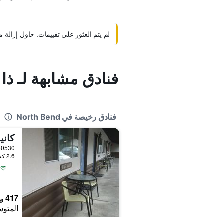
لم يتم العثور على تقييمات. حاول إزال
فنادق مشابهة لـ ذا
فنادق رخيصة في North Bend
كاني
2.6 كيلومتر عن وسط المدينة
417 ﷼
المتوس