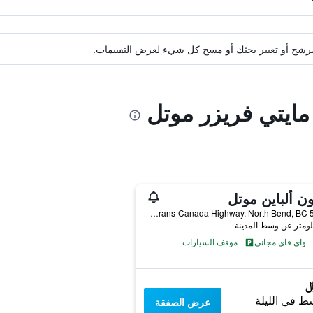
ة مرشح أو تغيير بحثك أو مسح كل شيء لعرض التقييمات.
 مايتي فريزر موتل
ون ألباين موتل
50530 Trans-Canada Highway, North Bend, BC, كندا
واي فاي مجاني
موقف السيارات
ط في الليلة
عرض الصفقة