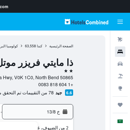
.com
رحلات طيران
الصفحة الرئيسية
كندا
63,558
كولومبيا البر
فنادق
ذا مايتي فريزر موتل
سيارات
2 نجمتين
حزم العروض
50865 Trans Canada Hwy, V0K 1C0, North Bend, كولومبيا البريطانية, كندا
+1 604 818 0083
استكشاف
جيد
78 من التقييمات تم التحقق منها
6.6
رحلات
خ 13/8
-
العَرَبِيَّة
2 من الضيوف، غرفة واحدة