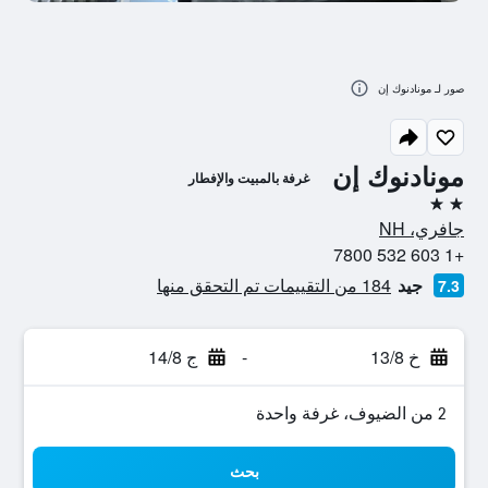
صور لـ مونادنوك إن
مونادنوك إن
غرفة بالمبيت والإفطار
2 نجمتين
جافري، NH
+1 603 532 7800
جيد
184 من التقييمات تم التحقق منها
7.3
خ 13/8
-
ج 14/8
2 من الضيوف، غرفة واحدة
بحث