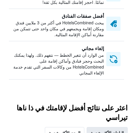
تمامًا. احجز إقامتك المثالية بكل ثقة!
أفضل صفقات الفنادق
يبحث HotelsCombined في أكثر من 3 ملايين فندق
ومكان إقامة ويجمعهم في مكان واحد حتى تتمكن من
مقارنة أماكن الإقامة المثالية.
إلغاء مجاني
من الوارد أن تتغير الخطط — نتفهم ذلك. ولهذا يمكنك
البحث وحجز فنادق وأماكن إقامة على
HotelsCombined من وكالات السفر التي تقدم خدمة
الإلغاء المجاني
اعثر على نتائج أفضل لإقامتك في ذا ناها
تيراسي
البلدان الأكثر شعبية
المدن الأكثر شعبية