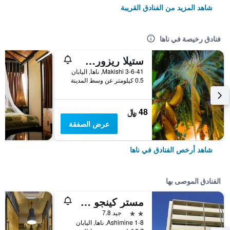
شاهد المزيد من الفنادق القريبة
فنادق رخيصة في ناها
ستيلا ريزورت - دار ضيافة
3-6-41 Makishi, ناها, اليابان
0.5 كيلومتر عن وسط المدينة
48 ﷼
عرض الصفقة
شاهد أرخص الفنادق في ناها
الفنادق الموصى بها
مستر كينجو فايوليت كوكوماي
2 نجمتين
جيد 7.8
1-8 Ashimine, ناها, اليابان