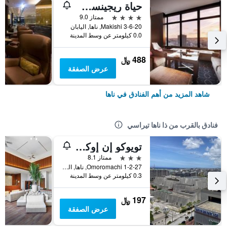
حياة ريجينسي ناها، أوكيناوا
4 نجوم
ممتاز 9.0
3-6-20 Makishi, ناها, اليابان
0.0 كيلومتر عن وسط المدينة
488 ﷼
عرض الصفقة
شاهد المزيد من أهم الفنادق في ناها
فنادق بالقرب من ذا ناها تيراسي
تويوكو إن إوكيناوا ناها شينتوشين أوموروماتشي
3 نجوم
ممتاز 8.1
Omoromachi 1-2-27, ناها, اليابان
0.3 كيلومتر عن وسط المدينة
197 ﷼
عرض الصفقة