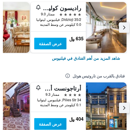
راديسون كوليكشن أستوريجا هوتل، فيلنيوس
5 نجوم
ممتاز 9.0
Didzioji 35/2, فيلنيوس, ليتوانيا
0.0 كيلومتر عن وسط المدينة
635 ﷼
عرض الصفقة
شاهد المزيد من أهم الفنادق في فيلنيوس
فنادق بالقرب من ناروتيس هوتل
أرتاجونست أرت هوتل
4 نجوم
ممتاز 9.3
Pilies Str 34, فيلنيوس, ليتوانيا
0.1 كيلومتر عن وسط المدينة
404 ﷼
عرض الصفقة