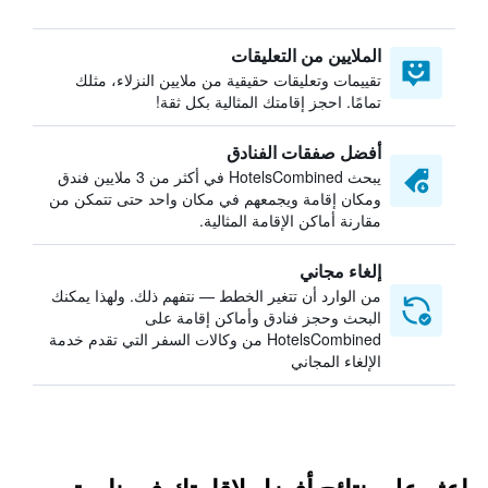
الملايين من التعليقات
تقييمات وتعليقات حقيقية من ملايين النزلاء، مثلك
تمامًا. احجز إقامتك المثالية بكل ثقة!
أفضل صفقات الفنادق
يبحث HotelsCombined في أكثر من 3 ملايين فندق
ومكان إقامة ويجمعهم في مكان واحد حتى تتمكن من
مقارنة أماكن الإقامة المثالية.
إلغاء مجاني
من الوارد أن تتغير الخطط — نتفهم ذلك. ولهذا يمكنك
البحث وحجز فنادق وأماكن إقامة على
HotelsCombined من وكالات السفر التي تقدم خدمة
الإلغاء المجاني