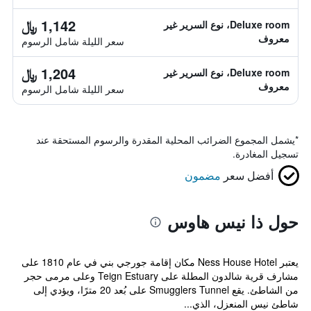
1,142 ﷼
Deluxe room، نوع السرير غير
معروف
سعر الليلة شامل الرسوم
1,204 ﷼
Deluxe room، نوع السرير غير
معروف
سعر الليلة شامل الرسوم
*
يشمل المجموع الضرائب المحلية المقدرة والرسوم المستحقة عند
تسجيل المغادرة.
أفضل سعر
مضمون
حول ذا نيس هاوس
يعتبر Ness House Hotel مكان إقامة جورجي بني في عام 1810 على
مشارف قرية شالدون المطلة على Teign Estuary وعلى مرمى حجر
من الشاطئ. يقع Smugglers Tunnel على بُعد 20 مترًا، ويؤدي إلى
شاطئ نيس المنعزل، الذي...