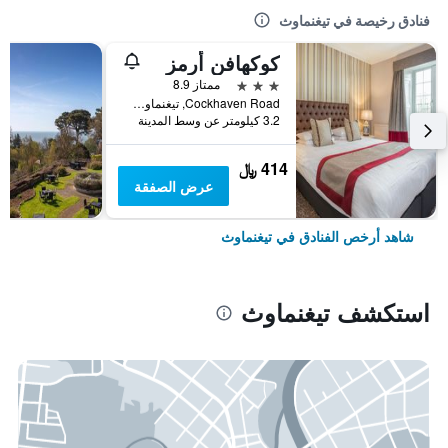
فنادق رخيصة في تيغنماوث
كوكهافن أرمز
3 نجوم
ممتاز 8.9
Cockhaven Road, تيغنماوث, المملكة المتحدة
3.2 كيلومتر عن وسط المدينة
414 ﷼
عرض الصفقة
شاهد أرخص الفنادق في تيغنماوث
استكشف تيغنماوث