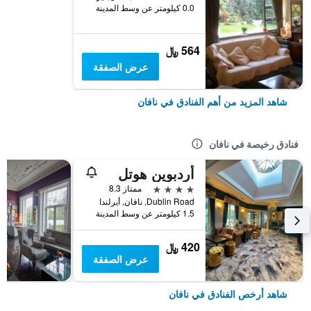
0.0 كيلومتر عن وسط المدينة
564 ﷼
عرض الصفقة
شاهد المزيد من أهم الفنادق في نافان
فنادق رخيصة في نافان
أردبوين هوتل
4 نجوم
ممتاز 8.3
Dublin Road, نافان, أيرلندا
1.5 كيلومتر عن وسط المدينة
420 ﷼
عرض الصفقة
شاهد أرخص الفنادق في نافان