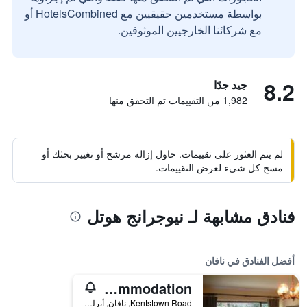
بواسطة مستخدمين حقيقيين مع HotelsCombined أو
مع شركائنا الخارجيين الموثوقين.
8.2
جيد جدًا
1,982 من التقييمات تم التحقق منها
لم يتم العثور على تقييمات. حاول إزالة مرشح أو تغيير بحثك أو
مسح كل شيء لعرض التقييمات.
فنادق مشابهة لـ نيوجرانج هوتل
أفضل الفنادق في نافان
Athlumney Manor Guest Accommodation
Kentstown Road, نافان, أيرلندا