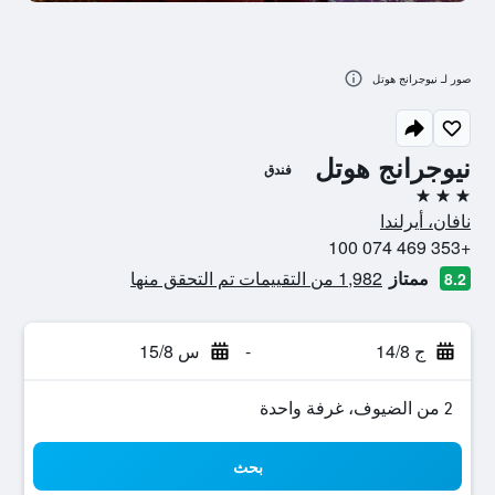
صور لـ نيوجرانج هوتل
نيوجرانج هوتل
فندق
3 نجوم
نافان، أيرلندا
+353 469 074 100
ممتاز
1,982 من التقييمات تم التحقق منها
8.2
ج 14/8
-
س 15/8
2 من الضيوف، غرفة واحدة
بحث