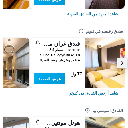
شاهد المزيد من الفنادق القريبة
فنادق رخيصة في كيوتو
فندق غران ميس كيوتو
3 نجوم
ممتاز 8.5
410-3 Shimomaruya-Cho, Nakagyo-ku, كيوتو, اليابان
0.4 كيلومتر عن وسط المدينة
77 ﷼
عرض الصفقة
شاهد أرخص الفنادق في كيوتو
الفنادق الموصى بها
هوتل مونتيري كيوتو