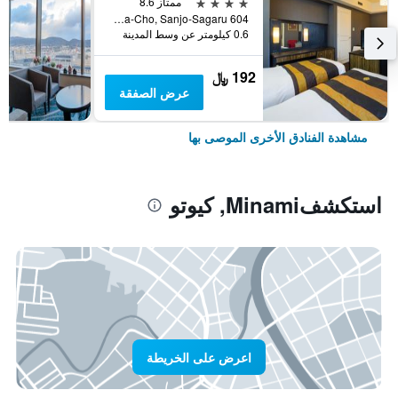
4 نجوم
ممتاز 8.6
604 Manjuya-Cho, Sanjo-Sagaru, كيوتو, اليابان
0.6 كيلومتر عن وسط المدينة
192 ﷼
عرض الصفقة
مشاهدة الفنادق الأخرى الموصى بها
استكشفMinami, كيوتو
اعرض على الخريطة