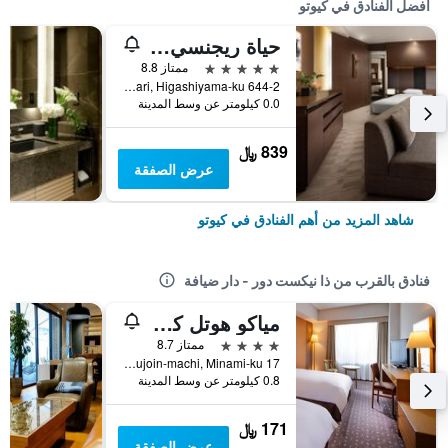
أفضل الفنادق في كيوتو
حياة ريجنسي كيوتو
5 نجوم
ممتاز 8.8
644-2 Sanjusangendo-Mawari, Higashiyama-ku, كيوتو, اليابان
0.0 كيلومتر عن وسط المدينة
839 ﷼
عرض الصفقة
شاهد المزيد من أهم الفنادق في كيوتو
فنادق بالقرب من ذا نيكست دور - دار ضيافة
مياكو هوتل كيوتو هاتشيجو
4 نجوم
ممتاز 8.7
17 Nishi Kujoin-machi, Minami-ku, كيوتو, اليابان
0.8 كيلومتر عن وسط المدينة
171 ﷼
عرض الصفقة