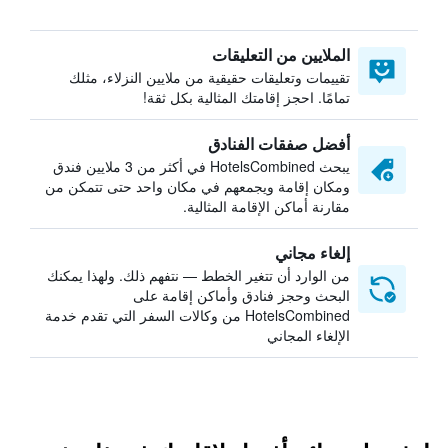
الملايين من التعليقات
تقييمات وتعليقات حقيقية من ملايين النزلاء، مثلك
تمامًا. احجز إقامتك المثالية بكل ثقة!
أفضل صفقات الفنادق
يبحث HotelsCombined في أكثر من 3 ملايين فندق
ومكان إقامة ويجمعهم في مكان واحد حتى تتمكن من
مقارنة أماكن الإقامة المثالية.
إلغاء مجاني
من الوارد أن تتغير الخطط — نتفهم ذلك. ولهذا يمكنك
البحث وحجز فنادق وأماكن إقامة على
HotelsCombined من وكالات السفر التي تقدم خدمة
الإلغاء المجاني