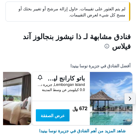
لم يتم العثور على تقييمات. حاول إزالة مرشح أو تغيير بحثك أو
مسح كل شيء لعرض التقييمات.
فنادق مشابهة لـ ذا نيشوز بنجالوز آند
فيلاس
أفضل الفنادق في جزيرة نوسا بينيدا
باتو كارانج ليمبونجان ريزورت آند سبا
Lembongan Island, جزيرة نوسا بينيدا, إندونيسيا
0.0 كيلومتر عن وسط المدينة
672 ﷼
عرض الصفقة
شاهد المزيد من أهم الفنادق في جزيرة نوسا بينيدا