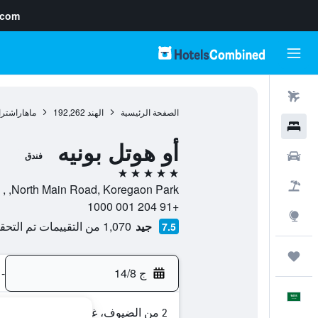
.com
رحلات طيران
الصفحة الرئيسية
الهند
192,262
ماهاراشترا
فنادق
أو هوتل بونيه
سيارات
فندق
5 نجوم
حزم العروض
North Main Road, Koregaon Park, , فلونة, ماهاراشترا, الهند
+91 204 001 1000
استكشاف
جيد
1,070 من التقييمات تم التحقق منها
7.5
رحلات
ج 14/8
-
العَرَبِيَّة
2 من الضيوف، غرفة واحدة