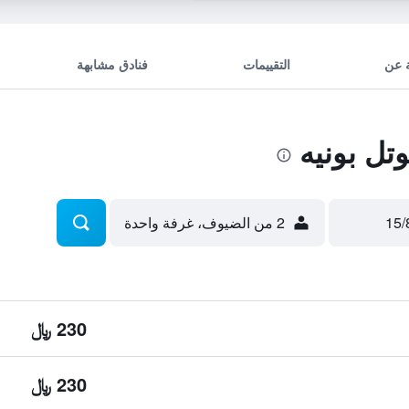
 عن
التقييمات
فنادق مشابهة
ل بونيه
2 من الضيوف، غرفة واحدة
230 ﷼
230 ﷼