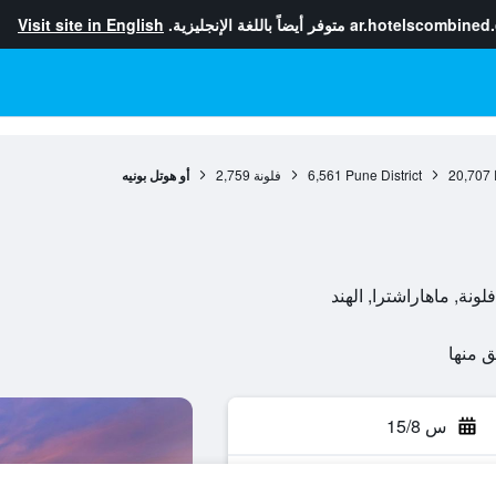
ar.hotelscombined
متوفر أيضاً باللغة الإنجليزية.
Visit site in English
20,707
Pune District
6,561
فلونة
2,759
أو هوتل بونيه
س 15/8