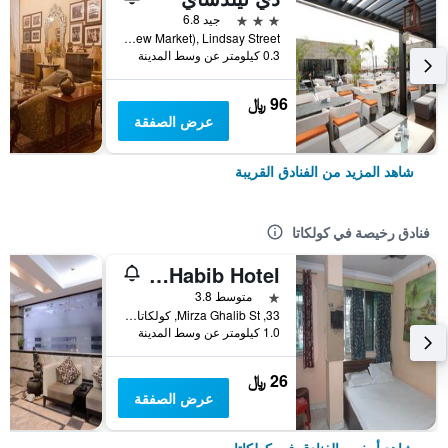
3 نجوم
جيد 6.8
8A & 8B (Opp. New Market), Lindsay Street, كولكاتا, الهند
0.3 كيلومتر عن وسط المدينة
96 ﷼
عرض الصفقة
شاهد المزيد من الفنادق القريبة
فنادق رخيصة في كولكاتا
Khaja Habib Hotel
نجمة واحدة
متوسط 3.8
33, Mirza Ghalib St, كولكاتا, الهند
1.0 كيلومتر عن وسط المدينة
26 ﷼
عرض الصفقة