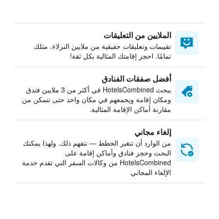
الملايين من التعليقات
تقييمات وتعليقات حقيقية من ملايين النزلاء، مثلك
تمامًا. احجز إقامتك المثالية بكل ثقة!
أفضل صفقات الفنادق
يبحث HotelsCombined في أكثر من 3 ملايين فندق
ومكان إقامة ويجمعهم في مكان واحد حتى تتمكن من
مقارنة أماكن الإقامة المثالية.
إلغاء مجاني
من الوارد أن تتغير الخطط — نتفهم ذلك. ولهذا يمكنك
البحث وحجز فنادق وأماكن إقامة على
HotelsCombined من وكالات السفر التي تقدم خدمة
الإلغاء المجاني