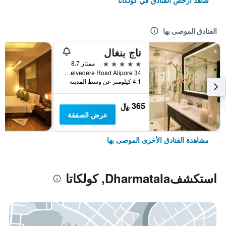
شاهد أرخص الفنادق في كولكاتا
الفنادق الموصى بها
تاج بنغال
5 نجوم
ممتاز 8.7
34 B Belvedere Road Alipore, كولكاتا, الهند
4.1 كيلومتر عن وسط المدينة
365 ﷼
عرض الصفقة
مشاهدة الفنادق الأخرى الموصى بها
استكشفDharmatala, كولكاتا