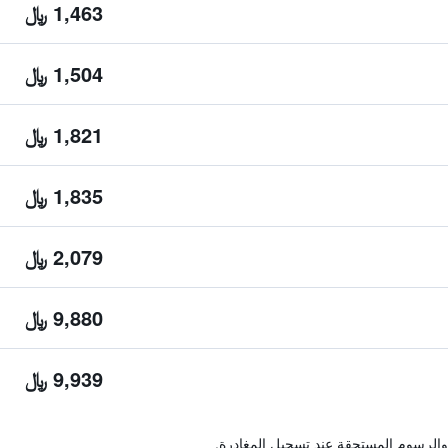
1,463 ﷼
1,504 ﷼
1,821 ﷼
1,835 ﷼
2,079 ﷼
9,880 ﷼
9,939 ﷼
والرسوم المستحقة عند تسجيل المغادرة.