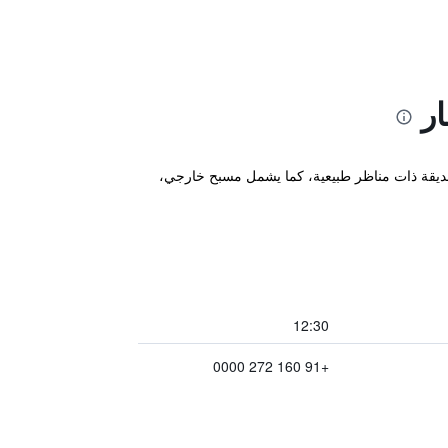
ر
من 32.3 كم مربع من الغابات الطبيعية، ويضم حديقة ذات مناظر طبيعية، كما يشمل مسبح خارجي،
12:30
+91 160 272 0000