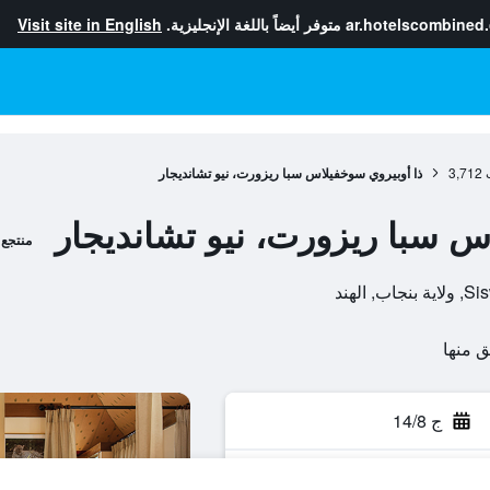
ar.hotelscombined
متوفر أيضاً باللغة الإنجليزية.
Visit site in English
3,712
ذا أوبيروي سوخفيلاس سبا ريزورت، نيو تشانديجار
س سبا ريزورت، نيو تشانديجار
منتجع
لهند
ج 14/8