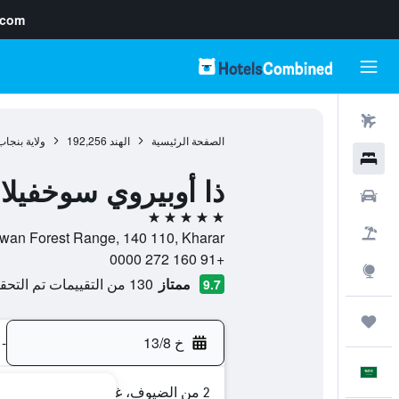
.com
رحلات طيران
الصفحة الرئيسية
الهند
192,256
ولاية بنجاب
فنادق
ذا أوبيروي سوخفيلا
سيارات
5 نجوم
حزم العروض
Siswan Forest Range, 140 110, Kharar, ولاية بنجاب, ا
+91 160 272 0000
استكشاف
ممتاز
130 من التقييمات تم التحقق منها
9.7
رحلات
خ 13/8
-
العَرَبِيَّة
2 من الضيوف، غرفة واحدة