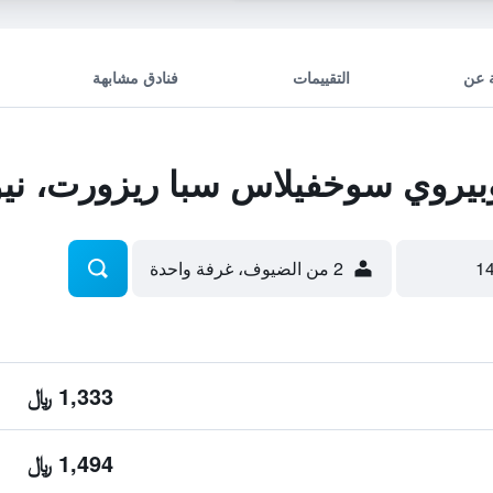
 عن
التقييمات
فنادق مشابهة
يروي سوخفيلاس سبا ريزورت، نيو
2 من الضيوف، غرفة واحدة
1,333 ﷼
1,494 ﷼