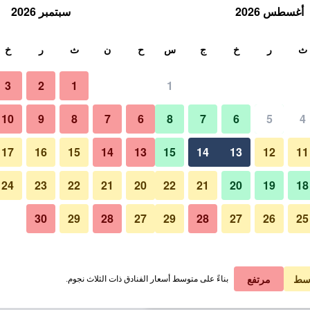
أغسطس 2026
سبتمبر 2026
ث
ث
ر
خ
ج
س
ح
ن
ث
ر
خ
3
2
1
1
ليلة الواحدة
10
9
8
7
6
8
7
6
5
4
غرفة نوم
لي في الليلة
17
16
15
14
13
15
14
13
12
11
1 ﷼
عرض الصفقة
24
23
22
21
20
22
21
20
19
18
30
29
28
27
29
28
27
26
25
صور لـ ذا أوبيروي سوخفيلاس سبا ري
1 ﷼
عرض الصفقة
1 ﷼
عرض الصفقة
سط
مرتفع
بناءً على متوسط أسعار الفنادق ذات الثلاث نجوم.