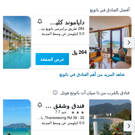
أفضل الفنادق في باتونغ
داياموند كليف ريزورت آند سبا، باتونج بيتش
284 طريق برابيرمي باتونغ بيتش, باتونغ, تايلاند
0.0 كيلومتر عن وسط المدينة
264 ﷼
عرض الصفقة
شاهد المزيد من أهم الفنادق في باتونغ
فنادق بالقرب من ذا سيان آت باتونج هوتل
فندق وشقق ذا فرونت
3 نجوم
جيد 7.7
30 - 38 Thaveewong Rd, باتونغ, تايلاند
0.0 كيلومتر عن وسط المدينة