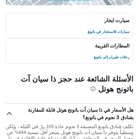
سيارت ايجار
سيارات للاستئجار في باتونغ
المطارات القريبة
رحلات طيران إلى باتونغ
الأسئلة الشائعة عند حجز ذا سيان آت
باتونج هوتل
هل الأسعار في ذا سيان آت باتونج هوتل قابلة للمقارنة
بفنادق 3 نجوم في باتونغ؟
تكلف فنادق باتونغ المصنفة 3 نجوم عادة 109 ﷼ في الليلة ، ولكن
وسطياً يتوفر ذا سيان آت باتونج هوتل بسعر أقل بنسبة 644% عن
معدل السعر في المنطقة. يمكنك الاستمتاع عادة بالاقامة في ذا