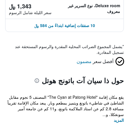
1,343 ﷼
Deluxe room، نوع السرير غير
معروف
سعر الليلة شامل الرسوم
10 صفقات إضافية ابتداءً من 584 ﷼
*
يشمل المجموع الضرائب المحلية المقدرة والرسوم المستحقة عند
تسجيل المغادرة.
أفضل سعر
مضمون
حول ذا سيان آت باتونج هوتل
يقع مكان إقامة "The Cyan at Patong Hotel" المصنف 5 نجوم مقابل
الشاطئ في شاطيء باتونغ ويتميز بمطعم وبار. يبعد مكان الإقامة تقريباً
مسافة 2.8 كم عن استاد الملاكمة باتونغ، و11 كم عن جامعة أمير
سونغكلا، و...
المزيد