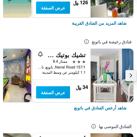
126 ﷼
عرض الصفقة
شاهد المزيد من الفنادق القريبة
فنادق رخيصة في باتونغ
تشيك بوتيك هوتل باتونج
3 نجوم
ممتاز 8.4
157/1 Nanai Road, باتونغ, تايلاند
1.1 كيلومتر عن وسط المدينة
34 ﷼
عرض الصفقة
شاهد أرخص الفنادق في باتونغ
الفنادق الموصى بها