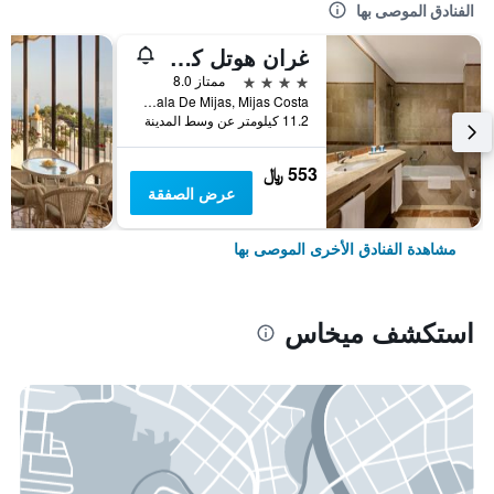
الفنادق الموصى بها
غران هوتل كوستا ديل سول
4 نجوم
ممتاز 8.0
La Cala De Mijas, Mijas Costa, ميخاس, منطقة أندلوسيا, أسبانيا
11.2 كيلومتر عن وسط المدينة
553 ﷼
عرض الصفقة
مشاهدة الفنادق الأخرى الموصى بها
استكشف ميخاس