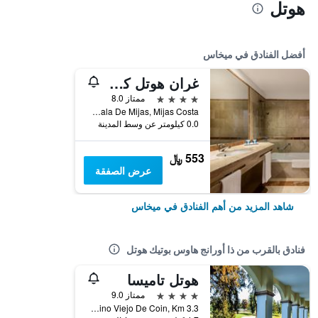
هوتل
أفضل الفنادق في ميخاس
غران هوتل كوستا ديل سول
4 نجوم
ممتاز 8.0
La Cala De Mijas, Mijas Costa, ميخاس, منطقة أندلوسيا, أسبانيا
0.0 كيلومتر عن وسط المدينة
553 ﷼
عرض الصفقة
شاهد المزيد من أهم الفنادق في ميخاس
فنادق بالقرب من ذا أورانج هاوس بوتيك هوتل
هوتل تاميسا
4 نجوم
ممتاز 9.0
Camino Viejo De Coin, Km 3.3, ميخاس, منطقة أندلوسيا, أسبانيا