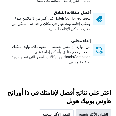
تمامًا. احجز إقامتك المثالية بكل ثقة!
أفضل صفقات الفنادق
يبحث HotelsCombined في أكثر من 3 ملايين فندق
ومكان إقامة ويجمعهم في مكان واحد حتى تتمكن من
مقارنة أماكن الإقامة المثالية.
إلغاء مجاني
من الوارد أن تتغير الخطط — نتفهم ذلك. ولهذا يمكنك
البحث وحجز فنادق وأماكن إقامة على
HotelsCombined من وكالات السفر التي تقدم خدمة
الإلغاء المجاني
اعثر على نتائج أفضل لإقامتك في ذا أورانج
هاوس بوتيك هوتل
البلدان الأكثر شعبية
المدن الأكثر شعبية