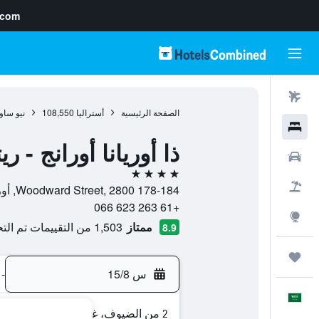
.com
رحلات طيران
الصفحة الرئيسية
أستراليا
108,550
نيو ساو
فنادق
ذا أوريانا أورانج - 
سيارات
4 نجوم
حزم العروض
178-184 Woodward Street, 2800, أورانغي (اوستراليا), نيو ساوث ويلز, أستراليا
+61 263 623 066
استكشاف
ممتاز
1,503 من التقييمات تم التحقق منها
8.9
رحلات
س 15/8
-
العَرَبِيَّة
2 من الضيوف، غرفة واحدة