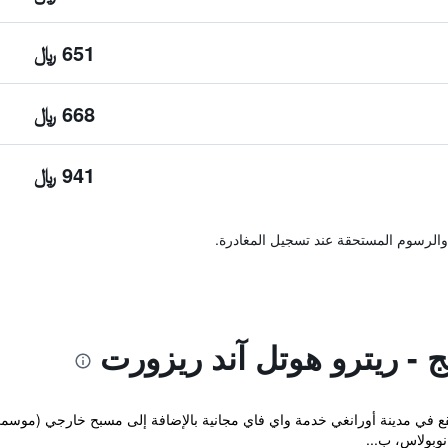
651 ﷼
668 ﷼
941 ﷼
والرسوم المستحقة عند تسجيل المغادرة.
نج - ريترو هوتل آند ريزورت
The Or المريح والذي يقع في مدينة أورانغي خدمة واي فاي مجانية بالإضافة إلى مسبح خ