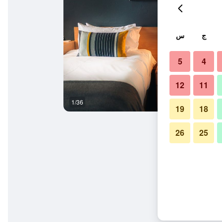
ج
س
5
4
12
11
1/36
غرفة نوم
19
18
26
25
 آند ريزورت