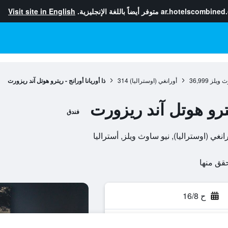
ar.hotelscombined
متوفر أيضاً باللغة الإنجليزية.
Visit site in English
ث ويلز
36,999
أورانغي (اوستراليا)
314
ذا أوريانا أورانج - ريترو هوتل آند ريزورت
ريترو هوتل آند ريزورت
فندق
ح 16/8