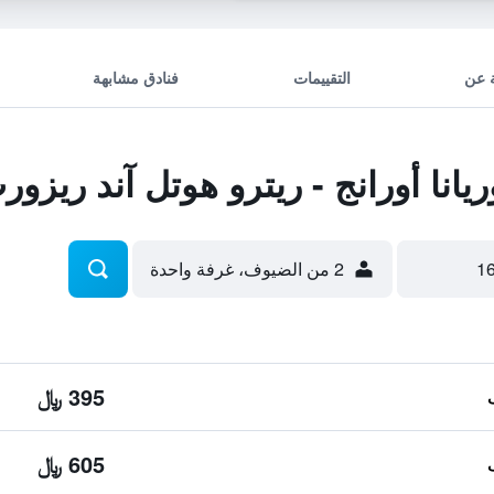
 عن
التقييمات
فنادق مشابهة
انا أورانج - ريترو هوتل آند ريزور
2 من الضيوف، غرفة واحدة
395 ﷼
605 ﷼