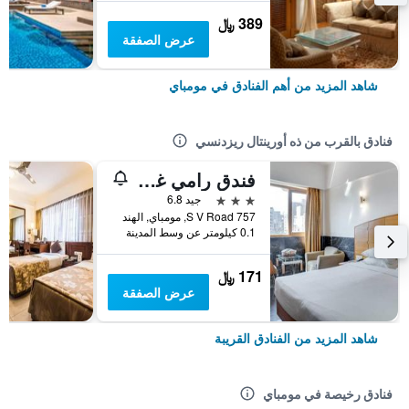
389 ﷼
عرض الصفقة
شاهد المزيد من أهم الفنادق في مومباي
فنادق بالقرب من ذه أورينتال ريزدنسي
فندق رامي غيستلاين خار
3 نجوم
جيد 6.8
757 S V Road, مومباي, الهند
0.1 كيلومتر عن وسط المدينة
171 ﷼
عرض الصفقة
شاهد المزيد من الفنادق القريبة
فنادق رخيصة في مومباي