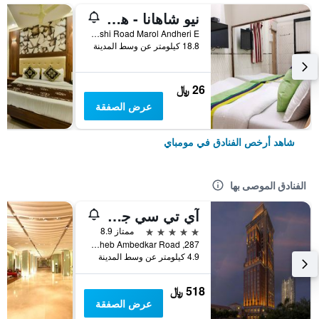
نيو شاهانا - هوستل
Shop No 5 Marol Maroshi Road Marol Andheri E, مومباي, الهند
18.8 كيلومتر عن وسط المدينة
26 ﷼
عرض الصفقة
شاهد أرخص الفنادق في مومباي
الفنادق الموصى بها
آي تي سي جراند سنترال، أحد فنادق لوكشري كولكشن، مومباي
5 نجوم
ممتاز 8.9
287, Dr. Babasaheb Ambedkar Road, مومباي, الهند
4.9 كيلومتر عن وسط المدينة
518 ﷼
عرض الصفقة