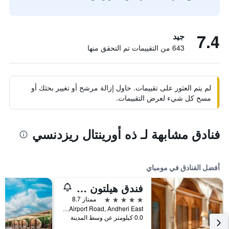
7.4
جيد
643 من التقييمات تم التحقق منها
لم يتم العثور على تقييمات. حاول إزالة مرشح أو تغيير بحثك أو
مسح كل شيء لعرض التقييمات.
فنادق مشابهة لـ ذه أورينتال ريزدنسي
أفضل الفنادق في مومباي
فندق هيلتون مومباي إنترناشيونال اير بورت
5 نجوم
ممتاز 8.7
Sahar Airport Road, Andheri East, مومباي, الهند
0.0 كيلومتر عن وسط المدينة