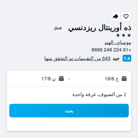
ذه أورينتال ريزدنسي
فندق
3 نجوم
مومباي، الهند
+91 224 248 8888
جيد
643 من التقييمات تم التحقق منها
7.4
ح 16/8
-
ن 17/8
2 من الضيوف، غرفة واحدة
بحث