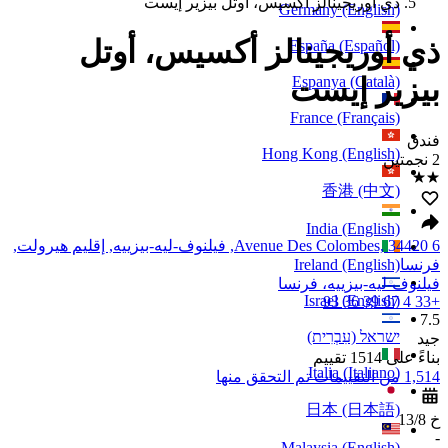
ذي أوريجينالز أكسيس، أوتل بيزير إيست
Germany (English)
ذي أوريجينالز أكسيس، أوتل
España (Español)
بيزير إيست
Espanya (Català)
France (Français)
فندق
Hong Kong (English)
2 نجمتين
香港 (中文)
India (English)
6 Avenue Des Colombes, 34420, فيلنوف-ليه-بيزييه, إقليم هيرولت,
Ireland (English)
فرنسا
فيلنوف-ليه-بيزييه، فرنسا
Israel (English)
+33 4 67 39 36 93
7.5
ישראל (עִבְרִית)
جيد
بناءً على 1514 تقييم
Italia (Italiano)
1,514 من التقييمات تم التحقق منها
日本 (日本語)
خ 13/8
-
Malaysia (English)