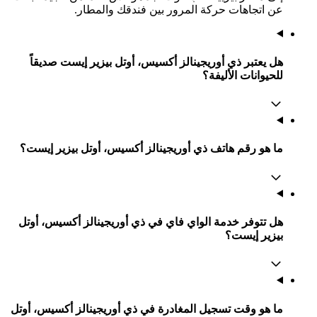
2 نجمتين
ممتاز 8.3
28 Boulevard Gambetta, فيلنوف-ليه-بيزييه, إقليم هيرولت, فرنسا
0.1 كيلومتر عن وسط المدينة
واي فاي مجاني
خدمة النقل من وإلى المطار
322 ﷼
المتوسط في الليلة
عرض الصفقة
شاهد أرخص الفنادق في فيلنوف-ليه-بيزييه
استكشف فيلنوف-ليه-بيزييه
يقع ذي أوريجينالز أكسيس، أوتل بيزير إيست في 6 Avenue Des Colombes في
الحي في فيلنوف-ليه-بيزييه. تم آخر تحديث لبيانات المعالم الشهيرة في 2
أغسطس 2026.