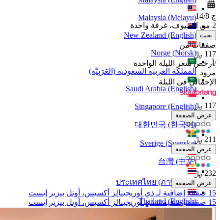
ج 14/8
Malaysia (Melayu)
2 من الضيوف، غرفة واحدة
New Zealand (English)
بحث
صفقات من
Norge (Norsk)
117 ﷼
/
أرخص سعر الليلة الواحدة
المملكة العربية السعودية (العَرَبِيَّة)
مزود
الإجمالي في الليلة
Saudi Arabia (English)
117 ﷼
Singapore (English)
عرض الصفقة
대한민국 (한국어)
211 ﷼
Sverige (Svenska)
عرض الصفقة
台灣 (中文)
232 ﷼
ประเทศไทย (ภาษาไทย)
عرض الصفقة
15 صفقة إضافية لـ ذي أوريجينالز أكسيس، أوتل بيزير إيست
Thailand (English)
15 صفقة إضافية لـ ذي أوريجينالز أكسيس، أوتل بيزير إيست
United Arab Emirates (English)