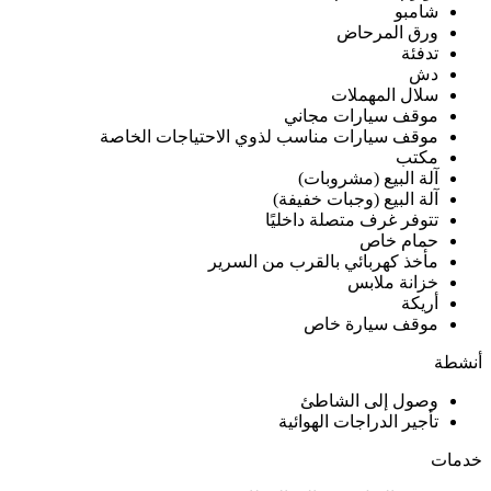
حول ذي أوريجينالز أكسيس، أوتل بيزير
إيست
اكتشف المعلومات ووسائل الراحة والميزات الأساسية في ذي أوريجينالز أكسيس،
أوتل بيزير إيست، مما سيوفر رؤى حول ما يمكن توقعه أثناء إقامتك. آخر تحديث
للمعلومات حول مكان الإقامة هذا تم في 2 أغسطس 2026.
The Originals Access, Hôtel Béziers Est. يقع فندق (P'tit Dej-Hotel
على بعد 5 دقائق بالسيارة من مطار Beziers Cap-d’Adge ويسهل
الوصول منه إلى البحر ووسط مدينة Beziers. ويوفر خدمة الواي فاي
المجانية. تتم...
المزيد
من الجيد أن تعلم
وقت تسجيل الصعود
17:00
للطائرة
11:00
وقت تسجيل المغادرة
تختلف السياسات حسب نوع الغرفة
الدفع والإلغاء
ومزود الخدمة.