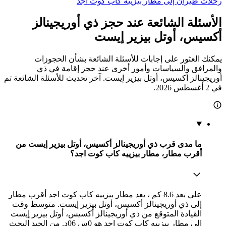
بي آند بي هوتل بيزيير
بي آند بي هوتل بيزيير
2 نجمتين
ممتاز 8.1
Parc Actipolis - 1 Rue De L'Acropole, فيلنوف-ليه-بيزييه, إقليم
هيرولت, فرنسا
2.1 كيلومتر عن وسط المدينة
واي فاي مجاني
موقف السيارات
مكيف هواء
233 ﷼
المتوسط في الليلة
عرض الصفقة
سيتوتيل لاس سيجالاس
سيتوتيل لاس سيجالاس