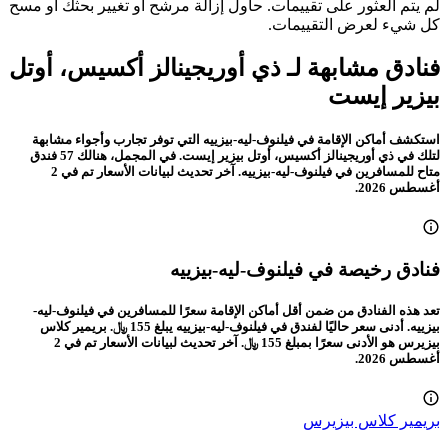
عام
ممنوع التدخين
شرفة / سطح
مناسب لذوي الإعاقة
صابون للجسم
مجفف الشعر
غرف عائلية
تتوفر أسرة للأطفال
كابل أو قنوات فضائية
مفروش بالسجاد
مع تكييف
تلفاز بشاشة مسطحة
مرحاض
لوازم استحمام مجانية
شامبو
ورق المرحاض
تدفئة
دش
سلال المهملات
موقف سيارات مجاني
موقف سيارات مناسب لذوي الاحتياجات الخاصة
مكتب