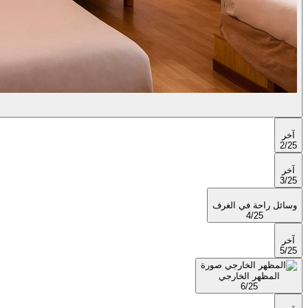
آخر
2/25
آخر
3/25
وسائل راحة في الغرف
4/25
آخر
5/25
المظهر الخارجي
6/25