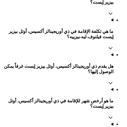
اعرض على الخريطة
سيارت ايجار
سيارات للاستئجار في فيلنوف-ليه-بيزييه
المطارات القريبة
رحلات طيران إلى مطار بيزييه كاب كوت اجد
الأسئلة الشائعة عند حجز ذي أوريجينالز
أكسيس، أوتل بيزير إيست
يمكنك العثور على إجابات للأسئلة الشائعة بشأن الحجوزات
والمرافق والسياسات وأمور أخرى عند حجز إقامة في ذي