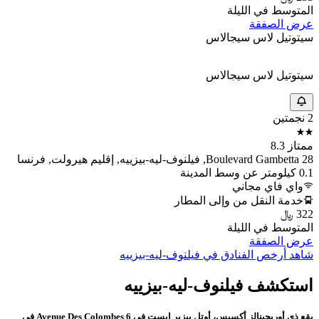
لتلك في ذي أوريجينالز أكسيس، أوتل بيزير إيست. في المجمل، هنالك 57 فندق
متاح للمسافرين في فيلنوف-ليه-بيزييه. آخر تحديث لبيانات الأسعار تم في 2
أغسطس 2026.
فنادق رخيصة في فيلنوف-ليه-بيزييه
تعد هذه الفنادق من ضمن أقل أماكن الإقامة سعرًا للمسافرين في فيلنوف-ليه-
بيزييه. أدنى سعر حاليًا لفندق في فيلنوف-ليه-بيزييه يبلغ 155 ﷼. بريمير كلاس
بيزيرس هو الأدنى سعرًا بمبلغ 155 ﷼. آخر تحديث لبيانات الأسعار تم في 2
أغسطس 2026.
بريمير كلاس بيزيرس
بريمير كلاس بيزيرس
نجمة واحدة
جيد 6.8
1, Rue de l'Acropole, فيلنوف-ليه-بيزييه, إقليم هيرولت, فرنسا