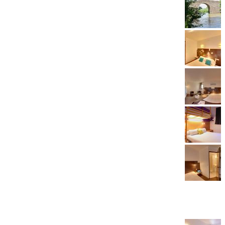
مطعم
17/25
آخر
18/25