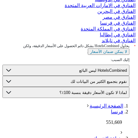
هل يقدم ذي أوريجينالز أكسيس، أوتل بيزير إيست غرفاً يمكن
الوصول إليها؟
ما هو أرخص شهر للإقامة في ذي أوريجينالز أكسيس، أوتل
بيزير إيست؟
هل يوجد أي فنادق Balladins أخرى في فيلنوف-ليه-بيزييه؟
عرض المزيد من الأسئلة الشائعة