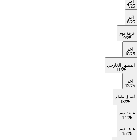
آخر
7/25
آخر
8/25
غرفة نوم
9/25
آخر
10/25
المظهر الخارجي
11/25