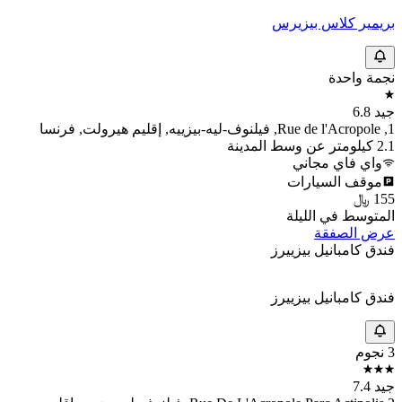
آلة البيع (مشروبات)
آلة البيع (وجبات خفيفة)
تتوفر غرف متصلة داخليًا
حمام خاص
مأخذ كهربائي بالقرب من السرير
خزانة ملابس
أريكة
موقف سيارة خاص
أنشطة
وصول إلى الشاطئ
تأجير الدراجات الهوائية
خدمات
خدمة النقل من وإلى المطار
خدمة النقل المكوكية (بتكلفة إضافية)
عرض جميع وسائل الراحة وعددها 33
تقييمات حول ذي أوريجينالز أكسيس، أوتل
بيزير إيست