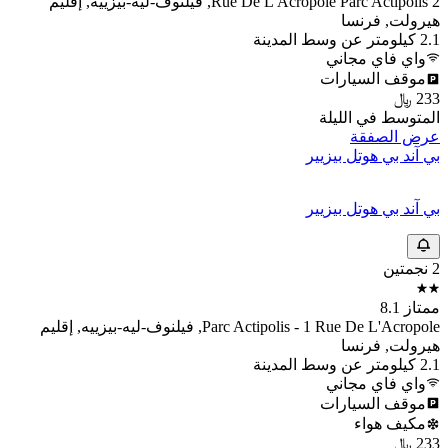
اقرأ التقييمات والآراء مباشرة من الضيوف الذين أقاموا في ذي أوريجينالز أكسيس،
أوتل بيزير إيست، حيث سيوفر ذلك رؤى حول تجاربهم. ترك المسافرون 1,514
تقييم حول ذي أوريجينالز أكسيس، أوتل بيزير إيست حتى تاريخ اليوم. آخر تحديث
لبيانات التقييمات تم في 2 أغسطس 2026.
تم التحقق منه 100%
نقوم بجمع وعرض التقييمات من الحجوزات
التي تم التحقق منها فقط والتي تم إجراؤها بواسطة مستخدمين
حقيقيين مع HotelsCombined أو مع شركائنا الخارجيين الموثوقين.
7.5
جيد
1,514 من التقييمات تم التحقق منها
لم يتم العثور على تقييمات. حاول إزالة مرشح أو تغيير بحثك أو مسح
كل شيء لعرض التقييمات.
فنادق مشابهة لـ ذي أوريجينالز أكسيس، أوتل
بيزير إيست
استكشف أماكن الإقامة في فيلنوف-ليه-بيزييه التي توفر تجارب وأجواء مشابهة