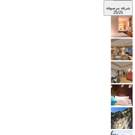
أفضل طعام
13/25
غرفة نوم
14/25
غرفة نوم
15/25