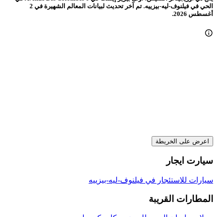
2.1 كيلومتر عن وسط المدينة
واي فاي مجاني
موقف السيارات
155 ﷼
المتوسط في الليلة
عرض الصفقة
فندق كامبانيل بيزييرز
فندق كامبانيل بيزييرز
3 نجوم
جيد 7.4
2 Rue De L'Acropole Parc Actipolis, فيلنوف-ليه-بيزييه, إقليم
هيرولت, فرنسا
2.1 كيلومتر عن وسط المدينة
واي فاي مجاني
موقف السيارات
233 ﷼
المتوسط في الليلة
عرض الصفقة