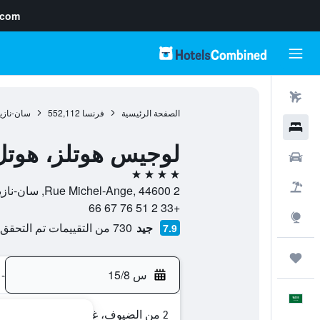
.com
رحلات طيران
الصفحة الرئيسية
فرنسا
552,112
سان-نازي
فنادق
لوجيس هوتلز، هوتل 
سيارات
4 نجوم
حزم العروض
2 Rue Michel-Ange, 44600, سان-نازير, إقليم لوار الأطلسية, فرنسا
+33 2 51 76 67 66
استكشاف
جيد
730 من التقييمات تم التحقق منها
7.9
رحلات
س 15/8
-
العَرَبِيَّة
2 من الضيوف، غرفة واحدة