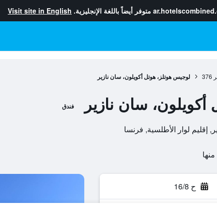
ar.hotelscombined
متوفر أيضاً باللغة الإنجليزية.
Visit site in English
ر
376
لوجيس هوتلز، هوتل أكويلون، سان نازير
أكويلون، سان نازير
فندق
ح 16/8