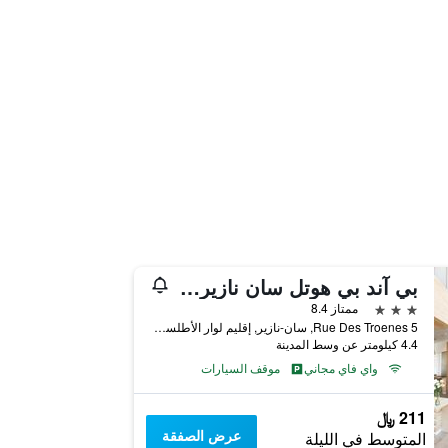
بي آند بي هوتل سان نازير بورنيشيت
3 نجوم
ممتاز 8.4
5 Rue Des Troenes, سان-نازير, إقليم لوار الأطلسية, فرنسا
4.4 كيلومتر عن وسط المدينة
واي فاي مجاني
موقف السيارات
211 ﷼
عرض الصفقة
المتوسط في الليلة