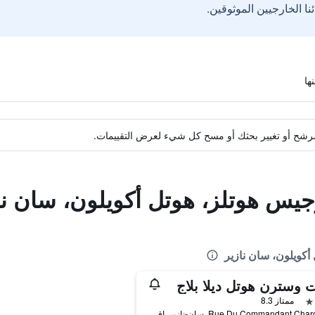
ة مرشح أو تغيير بحثك أو مسح كل شيء لعرض التقييمات.
جيس هوتلز، هوتل أكويلون، سان نا
أكويلون، سان نازير
وسترن هوتل ديلا بلاج
ممتاز 8.3
37 Rue Du Commandant Charcot, سان-نازير, إقليم لوار الأطلسية, فرنسا