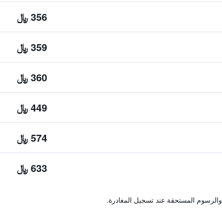
356 ﷼
359 ﷼
360 ﷼
449 ﷼
574 ﷼
633 ﷼
والرسوم المستحقة عند تسجيل المغادرة.