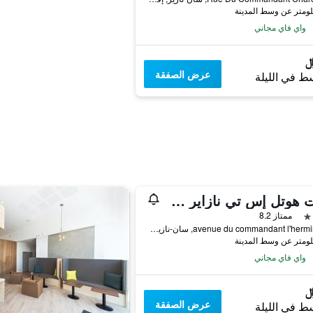
واي فاي مجاني
عرض الصفقة
ط في الليلة
بريت هوتل إس تي نازاير سنتر جير
ممتاز 8.2
4 avenue du commandant l'herminier, سان-نازير, إقليم لوار الأطلسية, فرنسا
واي فاي مجاني
عرض الصفقة
ط في الليلة