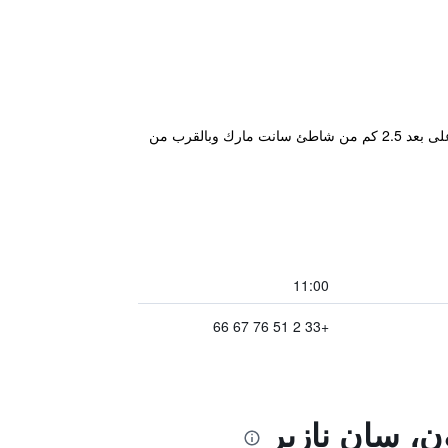
يقع Logis Hotels, Hôtel Aquilon, Saint-Nazaire على بعد 5 دقائق فقط من لا بول ويوفر مواقف مجانية للسيارات. يقع على بعد 2.5 كم من شاطئ سانت مارك وبالقرب من
11:00
+33 2 51 76 67 66
ن، سان نازير