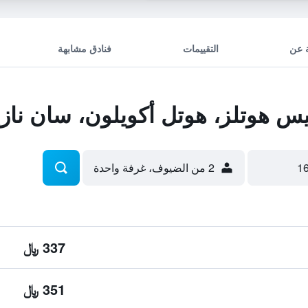
 عن
التقييمات
فنادق مشابهة
 هوتلز، هوتل أكويلون، سان نازي
2 من الضيوف، غرفة واحدة
337 ﷼
351 ﷼