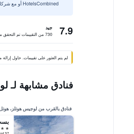
HotelsCombined أو مع شركائنا الخارجيين الموثوقين.
7.9
جيد
730 من التقييمات تم التحقق منها
لم يتم العثور على تقييمات. حاول إزال
فنادق مشابهة لـ لو
فنادق بالقرب من لوجيس هوتلز، هوتل 
بست 
3 نجوم