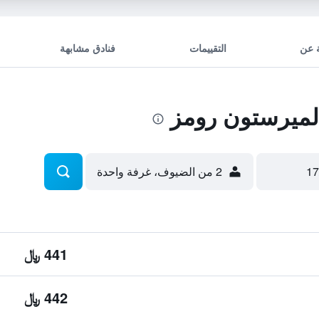
 عن
التقييمات
فنادق مشابهة
لميرستون رومز
2 من الضيوف، غرفة واحدة
441 ﷼
442 ﷼