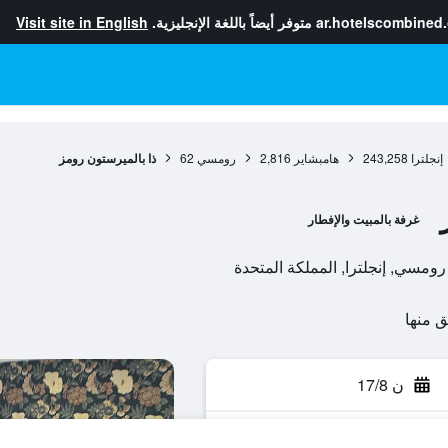
ar.hotelscombined
متوفر أيضاً باللغة الإنجليزية.
Visit site in English
إنجلترا
243,258
هامبشاير
2,816
رومسي
62
ذا بالميرستون رومز
غرفة بالمبيت والإفطار
ن 17/8