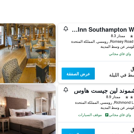
Premier Inn Southampton West
ممتاز 8.3
Romse, رومسي, المملكة المتحدة
واي فاي مجاني
عرض الصفقة
ط في الليلة
شموند لين جيست هاوس
ممتاز 8.9
واي فاي مجاني
موقف السيارات