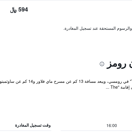
594 ﷼
والرسوم المستحقة عند تسجيل المغادرة.
 رومز
يقع مكان إقامة "The Palmerston Rooms"
"The ...
16:00
وقت تسجيل المغادرة