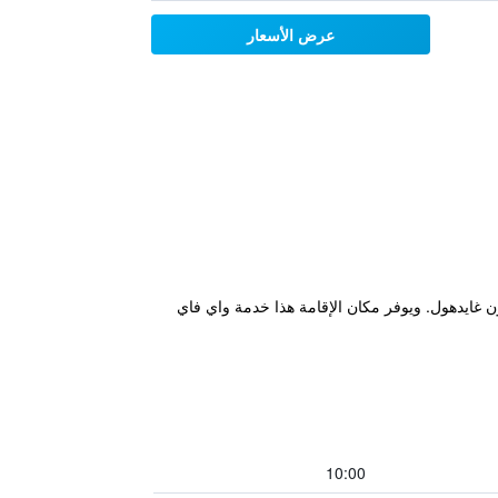
عرض الأسعار
 في رومسي، ويبعد مسافة 13 كم عن مسرح ماي فلاور و14 كم عن ساوثمبتون غايدهول. ويوفر مكان الإقامة هذا خدمة واي فاي
10:00