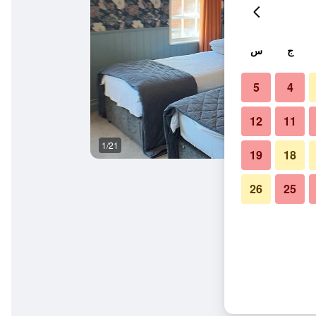
ج
س
5
4
12
11
1/21
وسائل راحة في الغرف
19
18
26
25