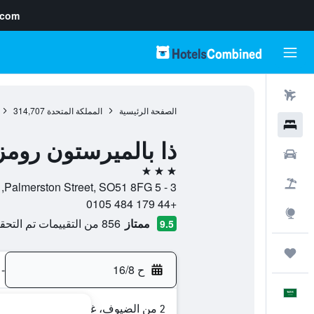
.com
رحلات طيران
الصفحة الرئيسية
المملكة المتحدة
314,707
فنادق
ذا بالميرستون رومز
سيارات
3 نجوم
حزم العروض
3 - 5 Palmerston Street, SO51 8FG, رومسي, إنجلترا, المملكة المتحدة
+44 179 484 0105
استكشاف
ممتاز
856 من التقييمات تم التحقق منها
9.5
رحلات
ح 16/8
-
العَرَبِيَّة
2 من الضيوف، غرفة واحدة