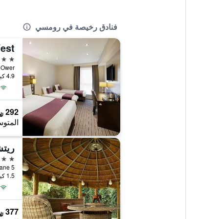
فنادق رخيصة في رومسي
3 نجوم
y Road Ower
4.9 كيلومتر عن وسط المدينة
292 ﷼
المتوس
ريت
4 نجوم
5 Richmond Lane, رومسي, المملكة المتحدة
1.5 كيلومتر عن وسط المدينة
377 ﷼