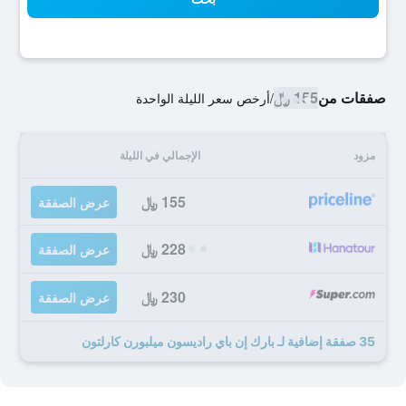
صفقات من
155 ﷼
/
أرخص سعر الليلة الواحدة
مزود
الإجمالي في الليلة
155 ﷼
عرض الصفقة
228 ﷼
عرض الصفقة
230 ﷼
عرض الصفقة
35 صفقة إضافية لـ بارك إن باي راديسون ميلبورن كارلتون