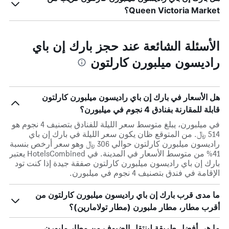
Queen Victoria Market؟
الأسئلة الشائعة عند حجز بارك إن باي
راديسون ميلبورن كارلتون
هل الأسعار في بارك إن باي راديسون ميلبورن كارلتون
قابلة للمقارنة بفنادق 4 نجوم في ميلبورن؟
في ميلبورن، يبلغ متوسط ​​سعر الليلة للفنادق بتصنيف 4 نجوم هو
514 ﷼. من المتوقع ظان يكون سعر الليلة في بارك إن باي
راديسون ميلبورن كارلتون حوالي 306 ﷼ وهو سعر أرخص بنسبة
41% من متوسط الأسعار في المدينة. في HotelsCombined يعتبر
بارك إن باي راديسون ميلبورن كارلتون صفقة جيدة إذا كنت تود
الإقامة في فندق بتصنيف 4 نجوم في ميلبورن.
ما مدى قرب بارك إن باي راديسون ميلبورن كارلتون من
أقرب مطار، مطار ملبورن (مطار تولامارين)؟
ما هي أفضل طريقة لينتقل الضيوف من مطار ملبورن