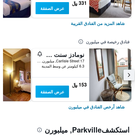
331 ﷼
عرض الصفقة
شاهد المزيد من الفنادق القريبة
فنادق رخيصة في ميلبورن
نومادز سنت كيلدا هوستل
17 Carlisle Street, ميلبورن, VIC, أستراليا
6.3 كيلومتر عن وسط المدينة
153 ﷼
عرض الصفقة
شاهد أرخص الفنادق في ميلبورن
استكشفParkville, ميلبورن