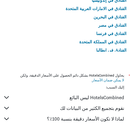
الفنادق في إندونيسيا
الفنادق في الامارات العربية المتحدة
الفنادق في البحرين
الفنادق في مصر
الفنادق في فرنسا
الفنادق في المملكة المتحدة
الفنادق في إيطاليا
الفنادق في تايلاند
*
يحاول HotelsCombined بشكل دائم الحصول على الأسعار الدقيقة، ولكن
لا يمكن ضمان الأسعار
.
إليك السبب:
HotelsCombined ليس البائع
نقوم بتجميع الكثير من البيانات لك
لماذا لا تكون الأسعار دقيقة بنسبة 100٪؟