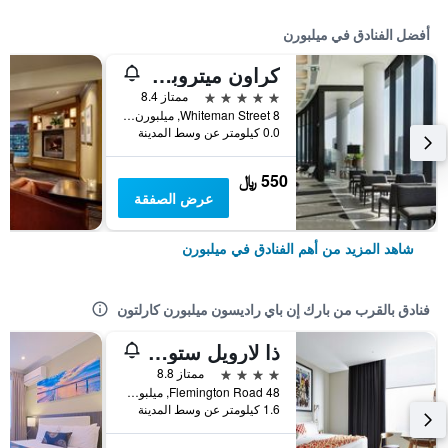
أفضل الفنادق في ميلبورن
كراون ميتروبول ملبورن
5 نجوم
ممتاز 8.4
8 Whiteman Street, ميلبورن, VIC, أستراليا
0.0 كيلومتر عن وسط المدينة
550 ﷼
عرض الصفقة
شاهد المزيد من أهم الفنادق في ميلبورن
فنادق بالقرب من بارك إن باي راديسون ميلبورن كارلتون
ذا لارويل ستوديو ميلبورن - آرت سيريز
4 نجوم
ممتاز 8.8
48 Flemington Road, ميلبورن, VIC, أستراليا
1.6 كيلومتر عن وسط المدينة