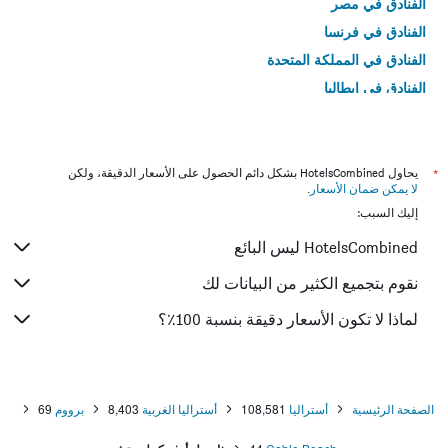
الفنادق في مصر
الفنادق في فرنسا
الفنادق في المملكة المتحدة
الفنادق في إيطاليا
الفنادق في تايلاند
*
يحاول HotelsCombined بشكل دائم الحصول على الأسعار الدقيقة، ولكن
لا يمكن ضمان الأسعار
.
إليك السبب:
HotelsCombined ليس البائع
نقوم بتجميع الكثير من البيانات لك
لماذا لا تكون الأسعار دقيقة بنسبة 100٪؟
الصفحة الرئيسية
أستراليا
108,581
أستراليا الغربية
8,403
برووم
69