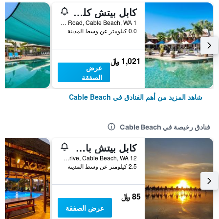
كابل بيتش كلوب ريزورت آند سبا
1 Cable Beach Road, Cable Beach, WA, أستراليا
0.0 كيلومتر عن وسط المدينة
1,021 ﷼
عرض
الصفقة
شاهد المزيد من أهم الفنادق في Cable Beach
فنادق رخيصة في Cable Beach
كابل بيتش باكباكرز - هوستل
12 Sanctuary Drive, Cable Beach, WA, أستراليا
2.5 كيلومتر عن وسط المدينة
85 ﷼
عرض الصفقة