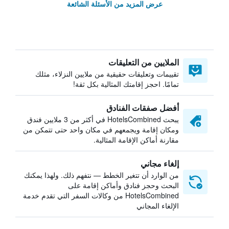
عرض المزيد من الأسئلة الشائعة
الملايين من التعليقات
تقييمات وتعليقات حقيقية من ملايين النزلاء، مثلك
تمامًا. احجز إقامتك المثالية بكل ثقة!
أفضل صفقات الفنادق
يبحث HotelsCombined في أكثر من 3 ملايين فندق
ومكان إقامة ويجمعهم في مكان واحد حتى تتمكن من
مقارنة أماكن الإقامة المثالية.
إلغاء مجاني
من الوارد أن تتغير الخطط — نتفهم ذلك. ولهذا يمكنك
البحث وحجز فنادق وأماكن إقامة على
HotelsCombined من وكالات السفر التي تقدم خدمة
الإلغاء المجاني