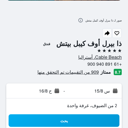
صور لـ ذا بيرل أوف كيبل بيتش
ذا بيرل أوف كيبل بيتش
فندق
5 نجوم
Cable Beach، أستراليا
+61 891 940 900
ممتاز
909 من التقييمات تم التحقق منها
8.7
س 15/8
-
ح 16/8
2 من الضيوف، غرفة واحدة
بحث