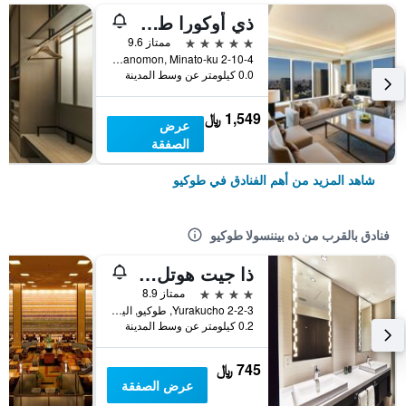
ذي أوكورا طوكيو
5 نجوم
ممتاز 9.6
2-10-4 Toranomon, Minato-ku, طوكيو, اليابان
0.0 كيلومتر عن وسط المدينة
1,549 ﷼
عرض
الصفقة
شاهد المزيد من أهم الفنادق في طوكيو
فنادق بالقرب من ذه بيننسولا طوكيو
ذا جيت هوتل طوكيو باي هوليك
4 نجوم
ممتاز 8.9
2-2-3 Yurakucho, طوكيو, اليابان
0.2 كيلومتر عن وسط المدينة
745 ﷼
عرض الصفقة