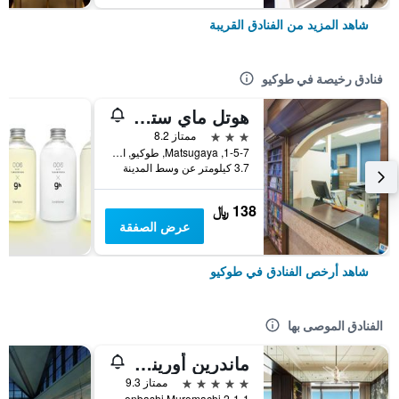
شاهد المزيد من الفنادق القريبة
فنادق رخيصة في طوكيو
هوتل ماي ستايز أوينو إناريتشو
3 نجوم
ممتاز 8.2
1-5-7, Matsugaya, طوكيو, اليابان
3.7 كيلومتر عن وسط المدينة
138 ﷼
عرض الصفقة
شاهد أرخص الفنادق في طوكيو
الفنادق الموصى بها
ماندرين أورينتال، طوكيو
5 نجوم
ممتاز 9.3
2-1-1 Nihonbashi Muromachi, طوكيو, اليابان