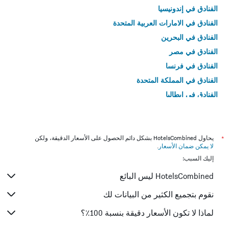
الفنادق في إندونيسيا
الفنادق في الامارات العربية المتحدة
الفنادق في البحرين
الفنادق في مصر
الفنادق في فرنسا
الفنادق في المملكة المتحدة
الفنادق في إيطاليا
الفنادق في تايلاند
*
يحاول HotelsCombined بشكل دائم الحصول على الأسعار الدقيقة، ولكن
لا يمكن ضمان الأسعار
.
إليك السبب:
HotelsCombined ليس البائع
نقوم بتجميع الكثير من البيانات لك
لماذا لا تكون الأسعار دقيقة بنسبة 100٪؟