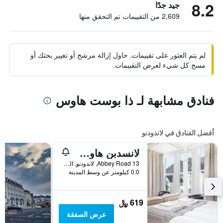
8.2
جيد جدًا
2,609 من التقييمات تم التحقق منها
لم يتم العثور على تقييمات. حاول إزالة مرشح أو تغيير بحثك أو
مسح كل شيء لعرض التقييمات.
فنادق مشابهة لـ ذا بوست هاوس
أفضل الفنادق في لاندودنو
لانسدبن هاوس ويذ برايفت كار بارك
Abbey Road 13, لاندودنو, المملكة المتحدة
0.0 كيلومتر عن وسط المدينة
619 ﷼
عرض الصفقة