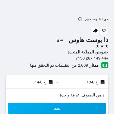
صور لـ ذا بوست هاوس
ذا بوست هاوس
فندق
3 نجوم
لاندودنو، المملكة المتحدة
+44 149 287 7150
ممتاز
2,609 من التقييمات تم التحقق منها
8.2
خ 13/8
-
ج 14/8
2 من الضيوف، غرفة واحدة
بحث