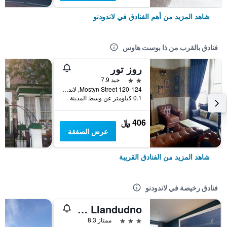
شاهد المزيد من أهم الفنادق في لاندودنو
فنادق بالقرب من ذا بوست هاوس
روز تور
2 نجمتين
جيد 7.9
120-124 Mostyn Street, لاندودنو, المملكة المتحدة
0.1 كيلومتر عن وسط المدينة
406 ﷼
عرض الصفقة
شاهد المزيد من الفنادق القريبة
فنادق رخيصة في لاندودنو
Travelodge Llandudno
3 نجوم
ممتاز 8.3