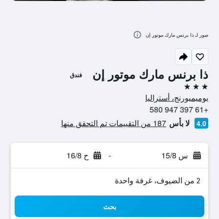
صور لـ ذا برنس مارك موتور إن
ذا برنس مارك موتور إن
فندق
3 نجوم
يوميميورنج، أستراليا
+61 397 947 580
لا بأس
187 من التقييمات تم التحقق منها
4.0
س 15/8
-
ح 16/8
2 من الضيوف، غرفة واحدة
بحث