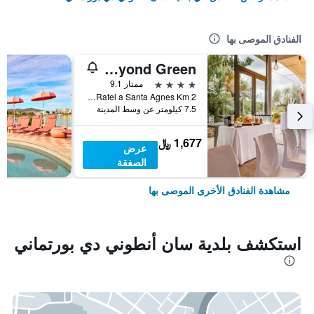
الفنادق الموصى بها
Can Lluc Boutique Country Hotel & Villas, a member of Beyond Green
4 نجوم
ممتاز 9.1
Cami Des Terset, Ctra Sant Rafel a Santa Agnes Km 2, بلدية سان أنطوني دي بورتماني, إيبيزا, أسبانيا
7.5 كيلومتر عن وسط المدينة
1,677 ﷼
عرض
الصفقة
مشاهدة الفنادق الأخرى الموصى بها
استكشف بلدية سان أنطوني دي بورتماني