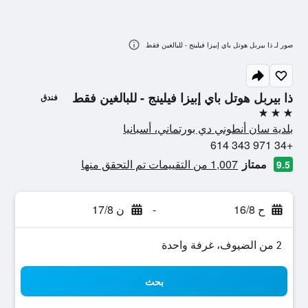
صور لـ ذا بيربل هوتل باي إبيزا فيلينج - للبالغين فقط
ذا بيربل هوتل باي إبيزا فيلينج - للبالغين فقط
فندق
3 نجوم
بلدية سان أنطوني دي بورتماني، أسبانيا
+34 971 343 614
ممتاز
1,007 من التقييمات تم التحقق منها
9.5
ح 16/8
-
ن 17/8
2 من الضيوف، غرفة واحدة
بحث