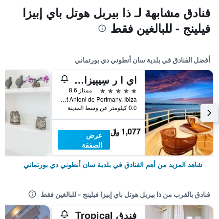
فنادق مشابهة لـ ذا بيربل هوتل باي إبيزا
فيلينج - للبالغين فقط
أفضل الفنادق في بلدية سان أنطوني دي بورتماني
اي ا ر سٕيبٕيزا هوتل - ٔلبالغس ٔنلي +16
5 نجوم
ممتاز 8.6
Carretera Cala Gracio (Cami Del Portixol 1) Sant Antoni de Portmany, Ibiza, بلدية سان أنطوني دي بورتماني, إيبيزا, أسبانيا
0.0 كيلومتر عن وسط المدينة
1,077 ﷼
عرض
الصفقة
شاهد المزيد من أهم الفنادق في بلدية سان أنطوني دي بورتماني
فنادق بالقرب من ذا بيربل هوتل باي إبيزا فيلينج - للبالغين فقط
فندق Tropical