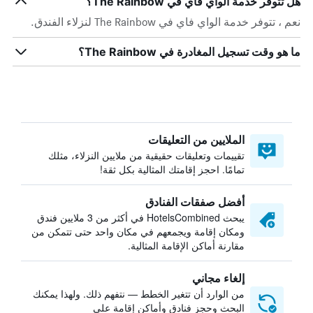
هل تتوفر خدمة الواي فاي في The Rainbow؟
نعم ، تتوفر خدمة الواي فاي في The Rainbow لنزلاء الفندق.
ما هو وقت تسجيل المغادرة في The Rainbow؟
الملايين من التعليقات
تقييمات وتعليقات حقيقية من ملايين النزلاء، مثلك
تمامًا. احجز إقامتك المثالية بكل ثقة!
أفضل صفقات الفنادق
يبحث HotelsCombined في أكثر من 3 ملايين فندق
ومكان إقامة ويجمعهم في مكان واحد حتى تتمكن من
مقارنة أماكن الإقامة المثالية.
إلغاء مجاني
من الوارد أن تتغير الخطط — نتفهم ذلك. ولهذا يمكنك
البحث وحجز فنادق وأماكن إقامة على