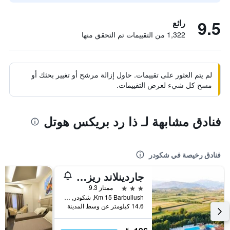
9.5
رائع
1,322 من التقييمات تم التحقق منها
لم يتم العثور على تقييمات. حاول إزالة مرشح أو تغيير بحثك أو
مسح كل شيء لعرض التقييمات.
فنادق مشابهة لـ ذا رد بريكس هوتل
فنادق رخيصة في شكودر
جاردينلاند ريزورت
3 نجوم
ممتاز 9.3
Km 15 Barbullush, شكودر, ألبانيا
14.6 كيلومتر عن وسط المدينة