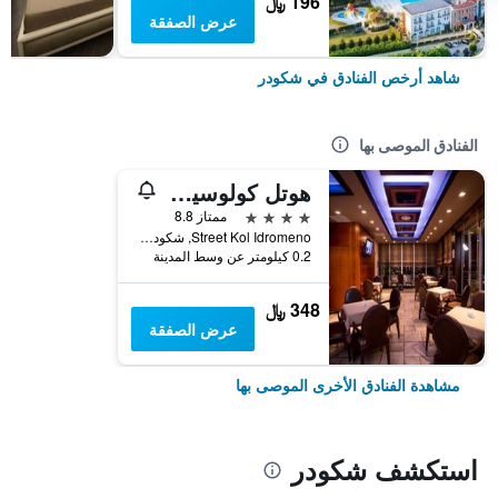
196 ﷼
عرض الصفقة
شاهد أرخص الفنادق في شكودر
الفنادق الموصى بها
هوتل كولوسيو آند سبا
4 نجوم
ممتاز 8.8
Street Kol Idromeno, شكودر, ألبانيا
0.2 كيلومتر عن وسط المدينة
348 ﷼
عرض الصفقة
مشاهدة الفنادق الأخرى الموصى بها
استكشف شكودر