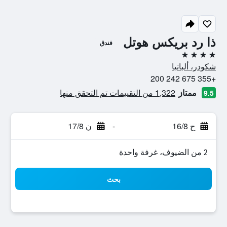
ذا رد بريكس هوتل
فندق
4 نجوم
شكودر، ألبانيا
+355 675 242 200
ممتاز
1,322 من التقييمات تم التحقق منها
9.5
ح 16/8
-
ن 17/8
2 من الضيوف، غرفة واحدة
بحث