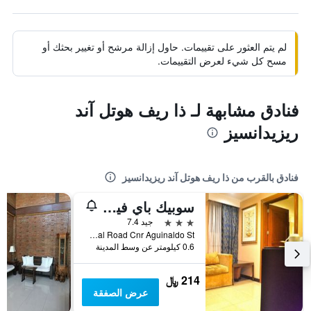
لم يتم العثور على تقييمات. حاول إزالة مرشح أو تغيير بحثك أو
مسح كل شيء لعرض التقييمات.
فنادق مشابهة لـ ذا ريف هوتل آند
ريزيدانسيز
فنادق بالقرب من ذا ريف هوتل آند ريزيدانسيز
سوبيك باي فينيزيا هوتل
3 نجوم
جيد 7.4
Bldg 675, Canal Road Cnr Aguinaldo St., أولونجابو سيتي, الفلبين
0.6 كيلومتر عن وسط المدينة
214 ﷼
عرض الصفقة