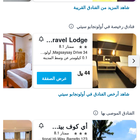
شاهد المزيد من الفنادق القريبة
فنادق رخيصة في أولونجابو سيتي
Olongapo Travel Lodge
2 نجمتين
ممتاز 8.1
34 Magsaysay Drive, أولونجابو سيتي, الفلبين
0.1 كيلومتر عن وسط المدينة
44 ﷼
عرض الصفقة
شاهد أرخص الفنادق في أولونجابو سيتي
الفنادق الموصى بها
أي كوف بيتش هوتل
3 نجوم
ممتاز 8.1
123 National Hi-Way, Barretto, أولونجابو سيتي, الفلبين