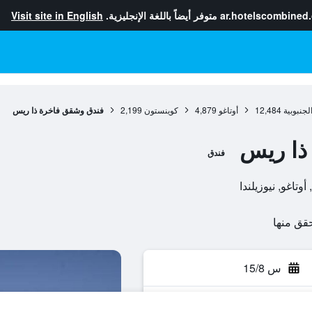
ar.hotelscombined
متوفر أيضاً باللغة الإنجليزية.
Visit site in English
لجنبوبية
12,484
أوتاغو
4,879
كوينستون
2,199
فندق وشقق فاخرة ذا ريس
ذا ريس
فندق
س 15/8