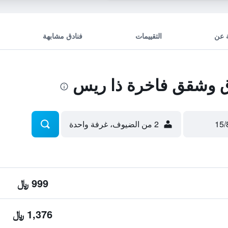
 عن
التقييمات
فنادق مشابهة
 وشقق فاخرة ذا ريس
2 من الضيوف، غرفة واحدة
999 ﷼
1,376 ﷼