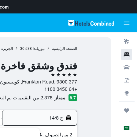
.com
رحلات طيران
الصفحة الرئيسية
نيوزيلندا
30,538
الجزيرة ا
فنادق
فندق وشقق فاخرة 
سيارات
5 نجوم
حزم العروض
377 Frankton Road, 9300, كوينستون, أوتاغو, نيوزيلندا
+64 3450 1100
استكشاف
ممتاز
2,378 من التقييمات تم التحقق منها
8.7
رحلات
ج 14/8
-
العَرَبِيَّة
2 من الضيوف، غرفة واحدة