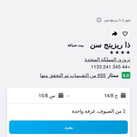
صور لـ ذا ريزينج سن
ذا ريزينج سن
بيت ضيافة
4 نجوم
ترورو، المملكة المتحدة
+44 345 241 1133
ممتاز
655 من التقييمات تم التحقق منها
9.0
ج 14/8
-
س 15/8
2 من الضيوف، غرفة واحدة
بحث