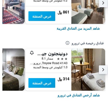
0.2 كيلومتر عن وسط المدينة
861 ﷼
عرض الصفقة
شاهد المزيد من الفنادق القريبة
فنادق رخيصة في ترورو
دونينجتون جيست هاوس
3 نجوم
ممتاز 8.1
41/43 Treyew Road, ترورو, المملكة المتحدة
1.0 كيلومتر عن وسط المدينة
314 ﷼
عرض الصفقة
شاهد أرخص الفنادق في ترورو