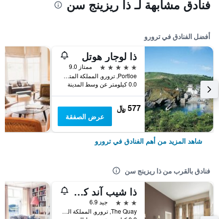
فنادق مشابهة لـ ذا ريزينج سن
أفضل الفنادق في ترورو
ذا لوجار هوتل
5 نجوم
ممتاز 9.0
Portloe, ترورو, المملكة المتحدة
0.0 كيلومتر عن وسط المدينة
577 ﷼
عرض الصفقة
شاهد المزيد من أهم الفنادق في ترورو
فنادق بالقرب من ذا ريزينج سن
ذا شيب آند كاسل
3 نجوم
جيد 6.9
The Quay, ترورو, المملكة المتحدة