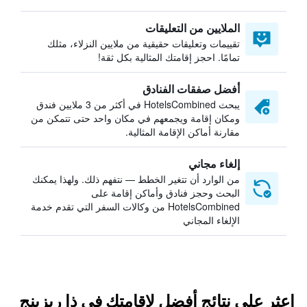
الملايين من التعليقات
تقييمات وتعليقات حقيقية من ملايين النزلاء، مثلك
تمامًا. احجز إقامتك المثالية بكل ثقة!
أفضل صفقات الفنادق
يبحث HotelsCombined في أكثر من 3 ملايين فندق
ومكان إقامة ويجمعهم في مكان واحد حتى تتمكن من
مقارنة أماكن الإقامة المثالية.
إلغاء مجاني
من الوارد أن تتغير الخطط — نتفهم ذلك. ولهذا يمكنك
البحث وحجز فنادق وأماكن إقامة على
HotelsCombined من وكالات السفر التي تقدم خدمة
الإلغاء المجاني
اعثر على نتائج أفضل لإقامتك في ذا ريزينج