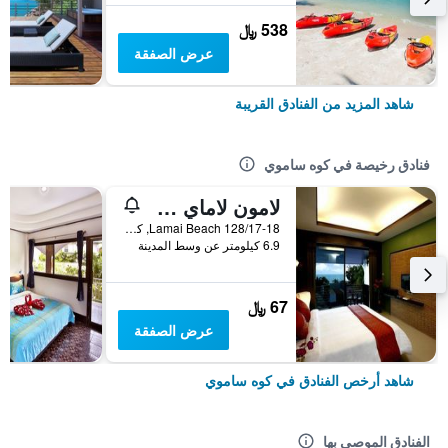
538 ﷼
عرض الصفقة
شاهد المزيد من الفنادق القريبة
فنادق رخيصة في كوه ساموي
لامون لاماي ريزيدنس
128/17-18 Lamai Beach, كوه ساموي, تايلاند
6.9 كيلومتر عن وسط المدينة
67 ﷼
عرض الصفقة
شاهد أرخص الفنادق في كوه ساموي
الفنادق الموصى بها