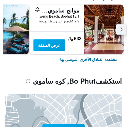
موانج ساموي سبا ريزورت
13/1 Moo2, Chaweng Beach, Bophut, كوه ساموي, تايلاند
2.2 كيلومتر عن وسط المدينة
633 ﷼
عرض الصفقة
مشاهدة الفنادق الأخرى الموصى بها
استكشفBo Phut, كوه ساموي