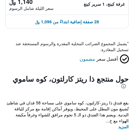
1,140 ﷼
غرفة كينج، 1 سرير كينغ
سعر الليلة شامل الرسوم
28 صفقة إضافية ابتداءً من 1,096 ﷼
*
يشمل المجموع الضرائب المحلية المقدرة والرسوم المستحقة عند
تسجيل المغادرة.
أفضل سعر
مضمون
حول منتجع ذا ريتز كارلتون، كوه ساموي
يقع فندق ذا ريتز-كارلتون، كوه ساموي على مساحة 58 فدان في شاطئ
تْشينغ مون المطل على المحيط، ويوفر أماكن إقامة مع مركز للياقة
البدنية. ويضم هذا الفندق ذو الـ 5 نجوم مرافق للشواء وغرفاً مكيفة
الهواء مع خ...
المزيد